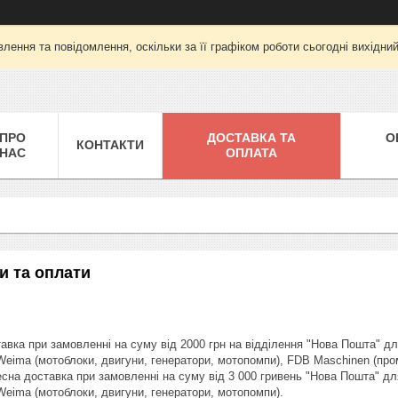
лення та повідомлення, оскільки за її графіком роботи сьогодні вихідни
ПРО
ДОСТАВКА ТА
О
КОНТАКТИ
НАС
ОПЛАТА
и та оплати
вка при замовленні на суму від 2000 грн на відділення "Нова Пошта" для 
Weima (мотоблоки, двигуни, генератори, мотопомпи), FDB Maschinen (про
на доставка при замовленні на суму від 3 000 гривень "Нова Пошта" для 
Weima (мотоблоки, двигуни, генератори, мотопомпи).  
