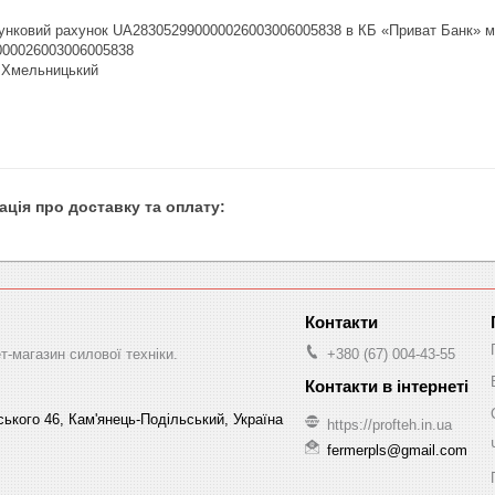
унковий рахунок UA283052990000026003006005838 в КБ «Приват Банк» м
00026003006005838

 Хмельницький

-магазин силової техніки.
+380 (67) 004-43-55
ського 46, Кам'янець-Подільський, Україна
https://profteh.in.ua
fermerpls@gmail.com