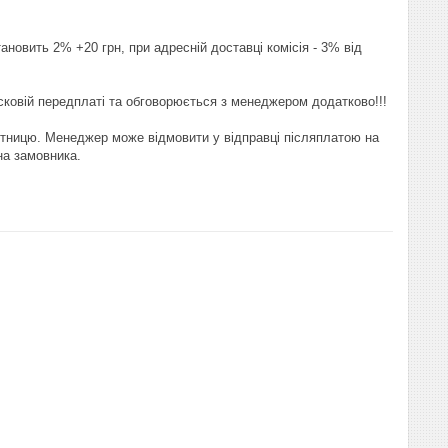
новить 2% +20 грн, при адресній доставці комісія - 3% від 
асковій передплаті та обговорюється з менеджером додатково!!! 

ятницю. Менеджер може відмовити у відправці післяплатою на 
на замовника.
