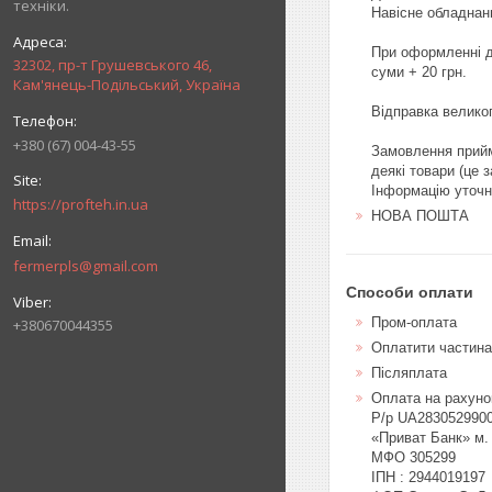
техніки.
Навісне обладнанн
При оформленні до
32302, пр-т Грушевського 46,
суми + 20 грн.

Кам'янець-Подільський, Україна
Відправка великог
+380 (67) 004-43-55
Замовлення прийма
деякі товари (це 
Інформацію уточ
https://profteh.in.ua
НОВА ПОШТА
fermerpls@gmail.com
Способи оплати
Пром-оплата
+380670044355
Оплатити частин
Післяплата
Оплата на рахуно
Р/р UA2830529900
«Приват Банк» м.
МФО 305299

ІПН : 2944019197
