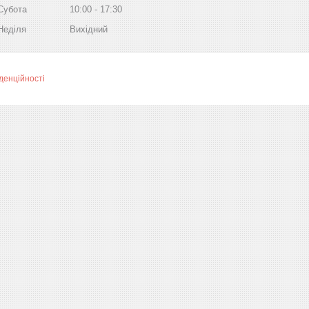
Субота
10:00
17:30
Неділя
Вихідний
денційності