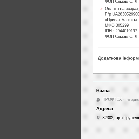
ФОП Семаш С. Л.
Оплата на розрах
Р/р UA2830529900
«Приват Банк» м.
МФО 305299

ІПН : 2944019197

ФОП Семаш С. Л.
ПРОФТЕХ - інтернет
32302, пр-т Грушев