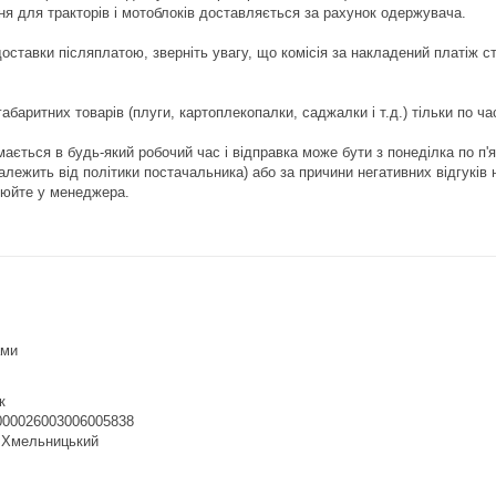
я для тракторів і мотоблоків доставляється за рахунок одержувача.

ставки післяплатою, зверніть увагу, що комісія за накладений платіж ста
абаритних товарів (плуги, картоплекопалки, саджалки і т.д.) тільки по ч
ється в будь-який робочий час і відправка може бути з понеділка по п'
залежить від політики постачальника) або за причини негативних відгуків 
нюйте у менеджера.
ами
к
00026003006005838

 Хмельницький
