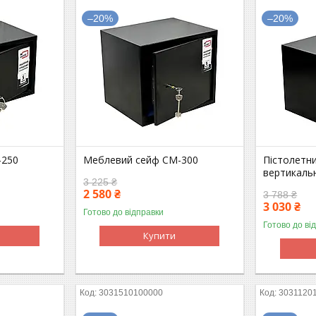
–20%
–20%
-250
Меблевий сейф СМ-300
Пістолетни
вертикаль
3 225 ₴
2 580 ₴
3 788 ₴
3 030 ₴
Готово до відправки
Готово до ві
Купити
3031510100000
3031120