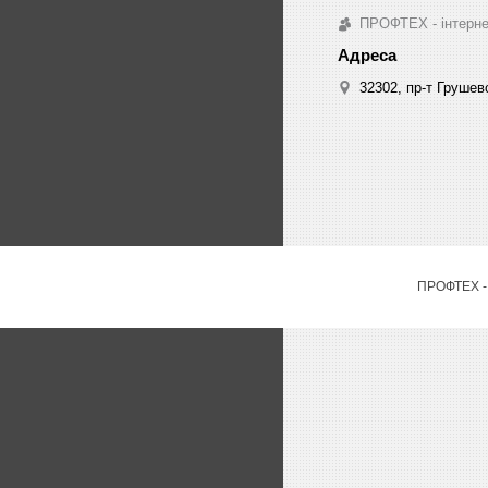
ПРОФТЕХ - інтернет
32302, пр-т Грушев