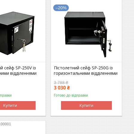
–20%
й сейф SP-250V із
Пістолетний сейф SP-250G із
ними відділеннями
горизонтальними відділеннями
3 788 ₴
3 030 ₴
дправки
Готово до відправки
Купити
Купити
100001