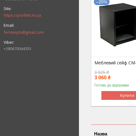
–20%
https://profteh.in.ua
fermerpls@gmail.com
+380670044355
Меблевий сейф СМ
3 825 ₴
3 060 ₴
Готово до відправки
Купити