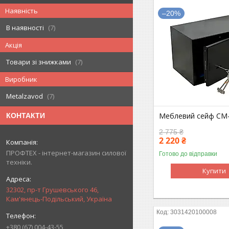
Наявність
–20%
В наявності
7
Акція
Товари зі знижками
7
Виробник
Metalzavod
7
Меблевий сейф СМ
КОНТАКТИ
2 775 ₴
2 220 ₴
ПРОФТЕХ - інтернет-магазин силової
Готово до відправки
техніки.
Купити
32302, пр-т Грушевського 46,
Кам'янець-Подільський, Україна
3031420100008
+380 (67) 004-43-55