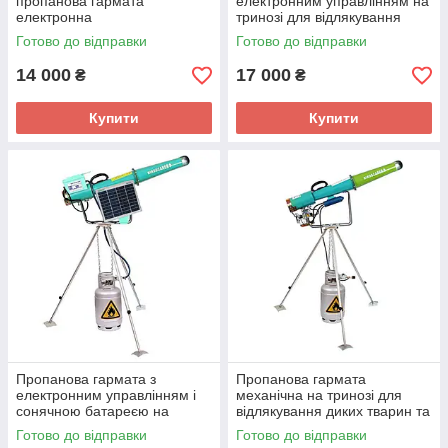
пропанова гармата
електронним управлінням на
електронна
тринозі для відлякування
диких тварин та птахів
Готово до відправки
Готово до відправки
14 000
17 000
₴
₴
Купити
Купити
Пропанова гармата з
Пропанова гармата
електронним управлінням і
механічна на тринозі для
сонячною батареєю на
відлякування диких тварин та
тринозі для відлякування
птахів
Готово до відправки
Готово до відправки
диких тварин