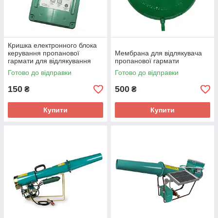
Кришка електронного блока
керування пропанової
Мембрана для відлякувача
гармати для відлякування
пропанової гармати
диких тварин і птахів
Готово до відправки
Готово до відправки
150
500
₴
₴
Купити
Купити