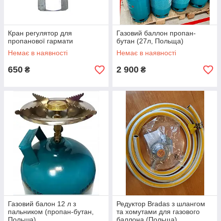
Кран регулятор для
Газовий баллон пропан-
пропанової гармати
бутан (27л, Польща)
Немає в наявності
Немає в наявності
650
2 900
₴
₴
Газовий балон 12 л з
Редуктор Bradas з шлангом
пальником (пропан-бутан,
та хомутами для газового
Польша)
баллона (Польща)