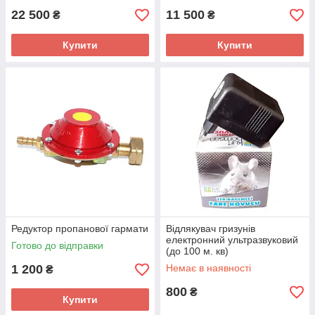
22 500
11 500
₴
₴
Купити
Купити
Редуктор пропанової гармати
Відлякувач гризунів
електронний ультразвуковий
Готово до відправки
(до 100 м. кв)
1 200
Немає в наявності
₴
800
₴
Купити