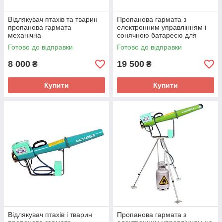
Відлякувач птахів та тварин
Пропанова гармата з
пропанова гармата
електронним управлінням і
механічна
сонячною батареєю для
відлякування диких тварин і
Готово до відправки
Готово до відправки
птахів
8 000
19 500
₴
₴
Купити
Купити
Відлякувач птахів і тварин
Пропанова гармата з