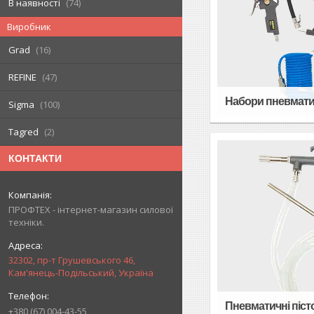
В наявності
74
Виробник
Grad
16
REFINE
47
Набори пневмати
Sigma
100
Tagred
2
КОНТАКТИ
ПРОФТЕХ - інтернет-магазин силової
техніки.
32302, пр-т Грушевського 46,
Кам'янець-Подільський, Україна
Пневматичні піст
+380 (67) 004-43-55