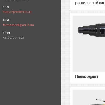
розпилення й наг
https://profteh.in.ua
fermerpls@gmail.com
+380670044355
Пневмодрилі