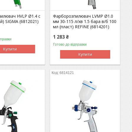
илювач HVLP Ø1.4 с
Фарборозпилювач LVMP Ø1.0
ий) SIGMA (6812021)
мм 30-115 л/хв 1.5 бара в/б 100
мл (пласт) REFINE (6814201)
1 283 ₴
дправки
Готово до відправки
Купити
Купити
6814121