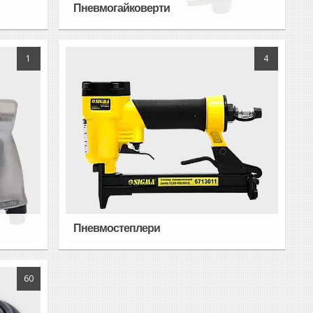
Пневмогайковерти
1
4
Пневмостеплери
60