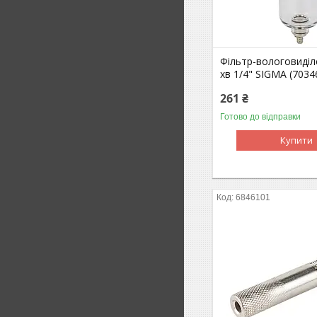
Фільтр-вологовиділ
хв 1/4" SIGMA (7034
261 ₴
Готово до відправки
Купити
6846101