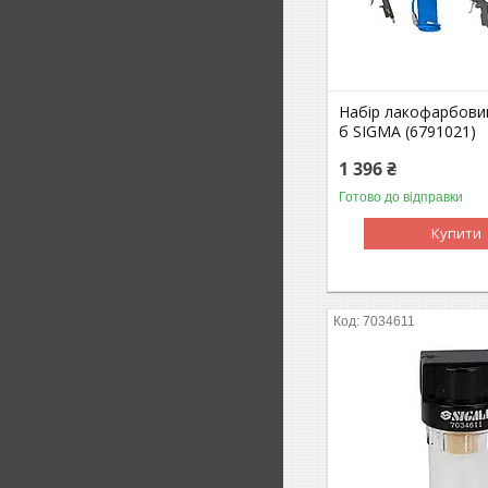
Набір лакофарбовий
б SIGMA (6791021)
1 396 ₴
Готово до відправки
Купити
7034611