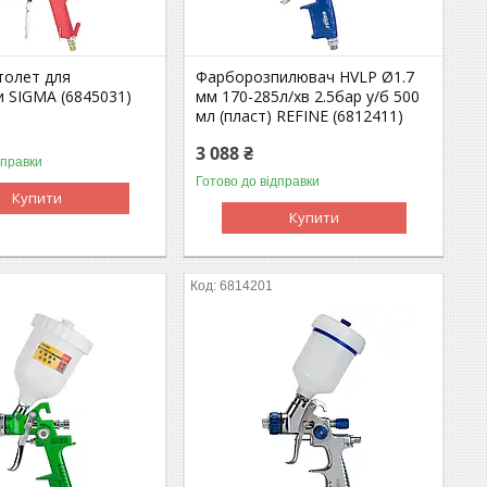
толет для
Фарборозпилювач HVLP Ø1.7
и SIGMA (6845031)
мм 170-285л/хв 2.5бар у/б 500
мл (пласт) REFINE (6812411)
3 088 ₴
дправки
Готово до відправки
Купити
Купити
6814201