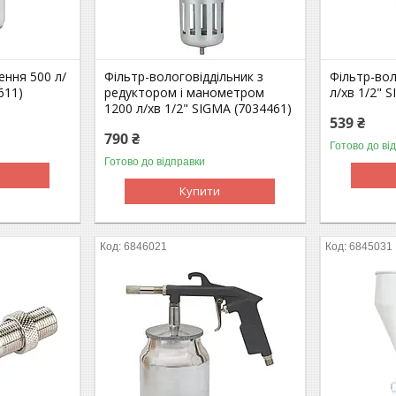
ення 500 л/
Фільтр-вологовіддільник з
Фільтр-вол
611)
редуктором і манометром
л/хв 1/2" 
1200 л/хв 1/2" SIGMA (7034461)
539 ₴
790 ₴
Готово до ві
Готово до відправки
Купити
6846021
6845031