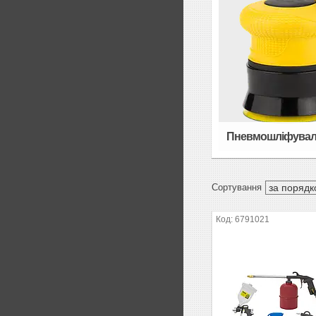
Пневмошліфувал
6791021