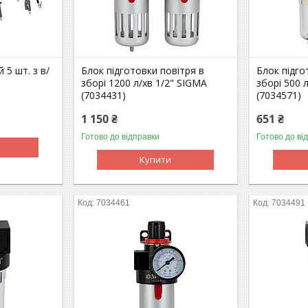
 5 шт. з в/
Блок підготовки повітря в
Блок підго
зборі 1200 л/хв 1/2" SIGMA
зборі 500 
(7034431)
(7034571)
1 150 ₴
651 ₴
Готово до відправки
Готово до ві
Купити
7034461
7034491