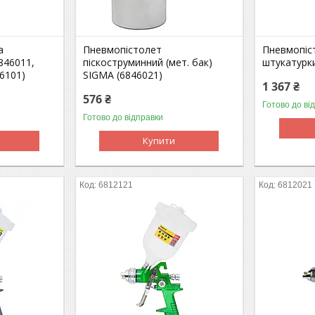
а
Пневмопістолет
Пневмопіс
846011,
піскоструминний (мет. бак)
штукатурк
6101)
SIGMA (6846021)
1 367 ₴
576 ₴
Готово до ві
Готово до відправки
Купити
6812121
6812021