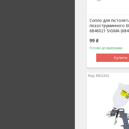
Сопло для пістолет
піскоструминного 6
6846021 SIGMA (684
99 ₴
Готово до відправки
Купити
6811101