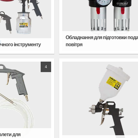
Обладнання для підготовки пода
чного інструменту
повітря
4
олети для