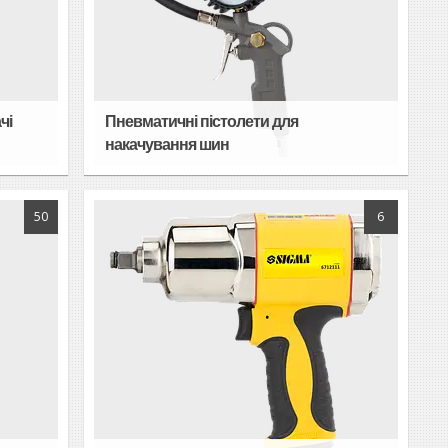
чі
Пневматичні пістолети для
накачування шин
50
6