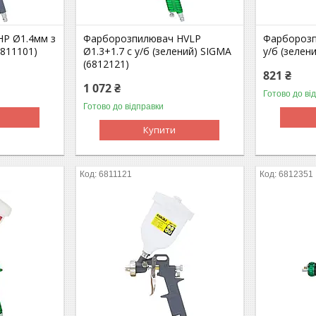
P Ø1.4мм з
Фарборозпилювач HVLP
Фарборозп
6811101)
Ø1.3+1.7 с у/б (зелений) SIGMA
у/б (зелен
(6812121)
821 ₴
1 072 ₴
Готово до ві
Готово до відправки
Купити
6811121
6812351