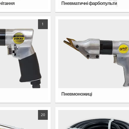
нітання
Пневматичні фарбопульти
1
Пневмоножиці
20