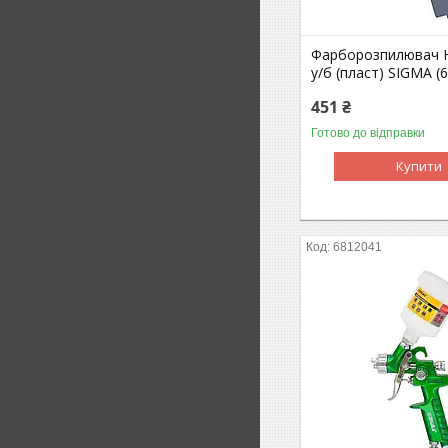
Фарборозпилювач H
у/б (пласт) SIGMA (
451 ₴
Готово до відправки
Купити
6812041