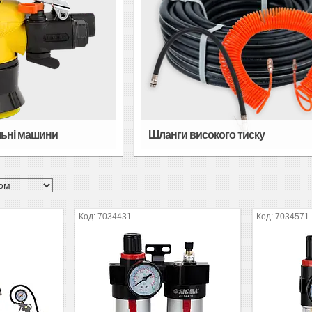
ьні машини
Шланги високого тиску
7034431
7034571