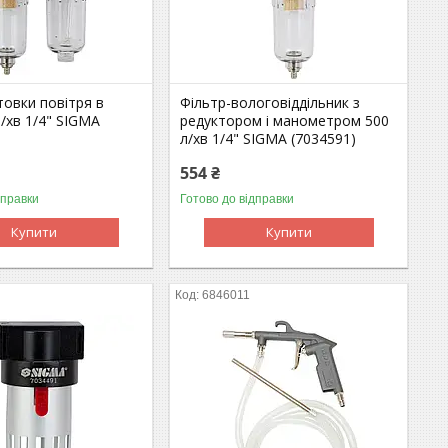
товки повітря в
Фільтр-вологовіддільник з
л/хв 1/4" SIGMA
редуктором і манометром 500
л/хв 1/4" SIGMA (7034591)
554 ₴
дправки
Готово до відправки
Купити
Купити
6846011