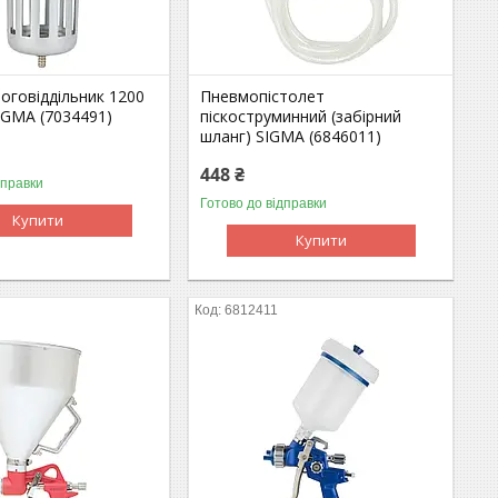
оговіддільник 1200
Пневмопістолет
SIGMA (7034491)
піскоструминний (забірний
шланг) SIGMA (6846011)
448 ₴
дправки
Готово до відправки
Купити
Купити
6812411