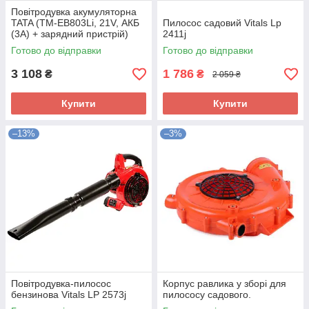
Повітродувка акумуляторна
TATA (TM-EB803Li, 21V, АКБ
Пилосос садовий Vitals Lp
(3A) + зарядний пристрій)
2411j
Готово до відправки
Готово до відправки
3 108
1 786
₴
₴
2 059 ₴
Купити
Купити
–13%
–3%
Повітродувка-пилосос
Корпус равлика у зборі для
бензинова Vitals LP 2573j
пилососу садового.