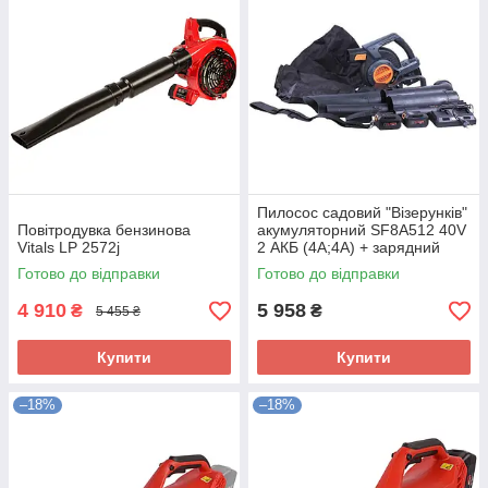
Пилосос садовий "Візерунків"
Повітродувка бензинова
акумуляторний SF8A512 40V
Vitals LP 2572j
2 АКБ (4A;4A) + зарядний
пристрій TTG (код 40061)
Готово до відправки
Готово до відправки
4 910
5 958
₴
₴
5 455 ₴
Купити
Купити
–18%
–18%