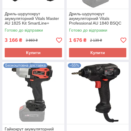
Дриль-шурупокрут
Дриль-шурупокрут
акумуляторний Vitals Master
акумуляторний Vitals
AU 1825 Kit SmartLine+
Professional AU 1840 BSQC
SmartLine+
Готово до відправки
Готово до відправки
3 166
1 676
₴
₴
3 869 ₴
2 139 ₴
Купити
Купити
Безкоштовна доставка
–55%
Гайкокрут акумуляторний