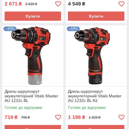
2 671
4 549
₴
₴
3 339 ₴
Купити
Купити
–10%
–10%
Дриль-шурупокрут
Дриль-шурупокрут
акумуляторний Vitals Master
акумуляторний Vitals Master
AU 1232c BL
AU 1232c BL Kit
Готово до відправки
Готово до відправки
719
1 196
₴
₴
799 ₴
1 329 ₴