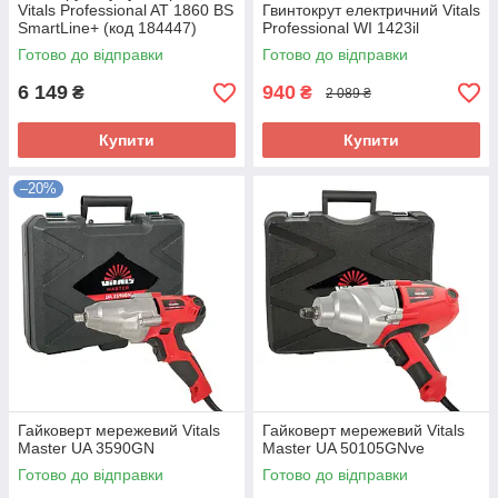
Vitals Professional AT 1860 BS
Гвинтокрут електричний Vitals
SmartLine+ (код 184447)
Professional WI 1423il
Готово до відправки
Готово до відправки
6 149
940
₴
₴
2 089 ₴
Купити
Купити
–20%
Гайковерт мережевий Vitals
Гайковерт мережевий Vitals
Master UA 3590GN
Master UA 50105GNve
Готово до відправки
Готово до відправки