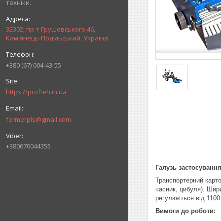
техніки.
32302, пр-т Грушевського 46,
Кам'янець-Подільський, Україна
+380 (67) 004-43-55
https://profteh.in.ua
fermerpls@gmail.com
+380670044355
Галузь застосуванн
Транспортерний карто
часник, цибуля). Шир
регулюється від 1100
Вимоги до роботи: