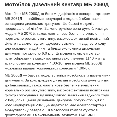
Мотоблок дизельний Кентавр МБ 2060Д
Мотоблок МБ 2060Д та його модифікація з електростартером
МБ 2061Д — найбільш популярні з моделей «Кентавр»,
оснащених дизельним двигуном. Це базові моделі з
представленої лінійки. За конструкцією вони дуже близькі до
моделі МБ 2070Б, також мають нове безпечне зчеплення
нормально розімкнутого типу, високоефективний повітряний
фільтр та захист від випадкового увімкнення заднього ходу,
але оснащені надійним та більш економним дизельним
двигуном потужністю 6,0 к. с. Ці моделі комплектуються
ґрунтофрезами з максимальним захопленням 1140 мм та
транспортними колесами 4.00-10 (для моделі МБ 2060Д
можливий варіант комплектації колесами 4.00-8).
МБ 2060Д — базова модель лінійки мотоблоків із дизельними
двигунами. За конструкцією дизельні мотоблоки дуже близькі
до бензинових, також мають нове безпечне зчеплення
нормально розімкнутого типу, високоефективний повітряний
фільтр і блокування від випадкового вмикання заднього ходу.
2060Д оснащений дизельним двигуном потужністю 6,0 к.с.,
його модифікація 2061Д-4 додатково має електростартер і
акумуляторну батарею. Ці мотоблоки комплектуються
грунтофрезами з максимальним захватом 1140 мм і