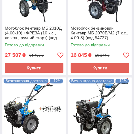
Мотоблок Кентавр МБ 2010Д
Мотоблок бензиновий
(4.00-10) +ФРЕЗА (10 к.с.,
Кентавр МБ 2070Б/М2 (7 к.с.,
дизель, ручний старт) (код
4.00-8) (код 54727)
123075)
Готово до відправки
Готово до відправки
27 507
16 845
₴
₴
31 405 ₴
19 174 ₴
Купити
Купити
Безкоштовна доставка
–12%
Безкоштовна доставка
–12%