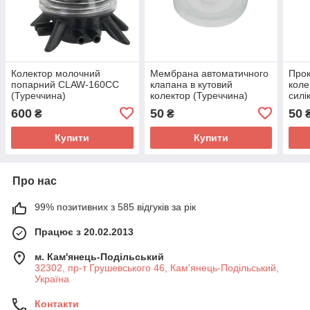
Колектор молочний
Мембрана автоматичного
Прок
попарний CLAW-160CC
клапана в кутовий
коле
(Туреччина)
колектор (Туреччина)
силі
600
50
50
₴
₴
Купити
Купити
Про нас
99% позитивних з 585 відгуків за рік
Працює з 20.02.2013
м. Кам'янець-Подільський
32302, пр-т Грушевського 46, Кам'янець-Подільський,
Україна
Контакти