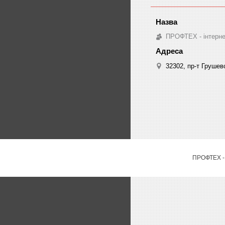
ПРОФТЕХ - інтернет
32302, пр-т Грушев