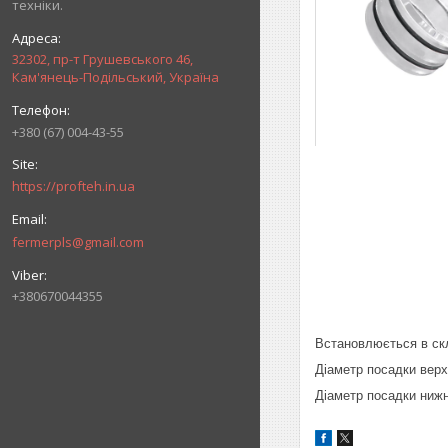
техніки.
32302, пр-т Грушевського 46,
Кам'янець-Подільський, Україна
+380 (67) 004-43-55
https://profteh.in.ua
fermerpls@gmail.com
+380670044355
Встановлюється в скл
Діаметр посадки верх
Діаметр посадки нижн