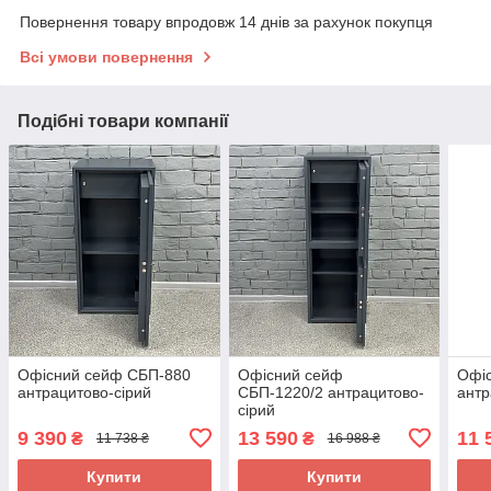
Повернення товару впродовж 14 днів за рахунок покупця
Всі умови повернення
Подібні товари компанії
Офісний сейф CБП-880
Офісний сейф
Офі
антрацитово-сірий
CБП-1220/2 антрацитово-
антр
сірий
9 390
13 590
11 
₴
₴
11 738 ₴
16 988 ₴
Купити
Купити