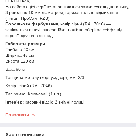
СО-1600/4К)
На сейфах цієї серії встановлюються замки сувальдного типу,
3 ригелі по 10 мм діаметром, горизонтальне відмикання
(Титан, ПроСам, FZB).
Порошкове фарбування
, колір сірий (RAL 7046) —
запікається в печі, зносостійка, надійно оберігає сейфи від
корозії, зручна в догляді.
Габаритні розміри
Глибина 40 см
Ширина 45 см
Висота 120 см
Вага 60 кг
Товщина металу (корпус/двер), мм: 2/3
Колір: сірий (RAL 7046)
Тип замка: Ключовий (1 шт.)
Інтер'єр:
касовий відсік, 2 знімні полиці.
Приховати
Характеристики