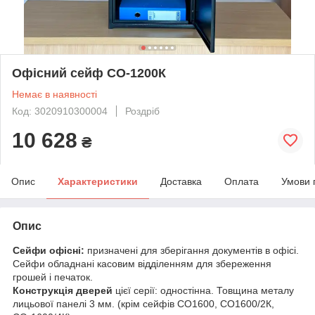
Офісний сейф СО-1200К
Немає в наявності
Код: 3020910300004
Роздріб
10 628
₴
Опис
Характеристики
Доставка
Оплата
Умови 
Опис
Сейфи офісні:
призначені для зберігання документів в офісі.
Сейфи обладнані касовим відділенням для збереження
грошей і печаток.
Конструкція дверей
цієї серії: одностінна. Товщина металу
лицьової панелі 3 мм. (крім сейфів СО1600, СО1600/2К,