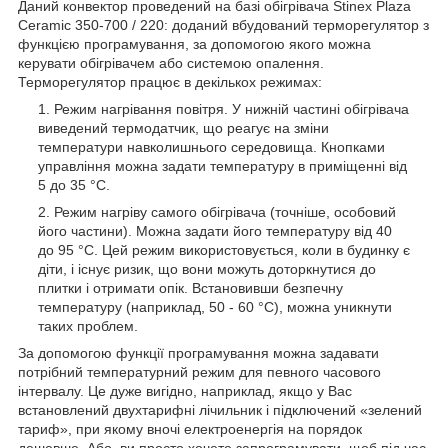
Даний конвектор проведений на базі обігрівача Stinex Plaza
Ceramic 350-700 / 220: доданий вбудований терморегулятор з
функцією програмування, за допомогою якого можна
керувати обігрівачем або системою опалення.
Терморегулятор працює в декількох режимах:
Режим нагрівання повітря. У нижній частині обігрівача
виведений термодатчик, що реагує на зміни
температури навколишнього середовища. Кнопками
управління можна задати температуру в приміщенні від
5 до 35 °C.
Режим нагріву самого обігрівача (точніше, особовий
його частини). Можна задати його температуру від 40
до 95 °C. Цей режим використовується, коли в будинку є
діти, і існує ризик, що вони можуть доторкнутися до
плитки і отримати опік. Встановивши безпечну
температуру (наприклад, 50 - 60 °C), можна уникнути
таких проблем.
За допомогою функції програмування можна задавати
потрібний температурний режим для певного часового
інтервалу. Це дуже вигідно, наприклад, якщо у Вас
встановлений двухтарифні лічильник і підключений «зелений
тариф», при якому вночі електроенергія на порядок