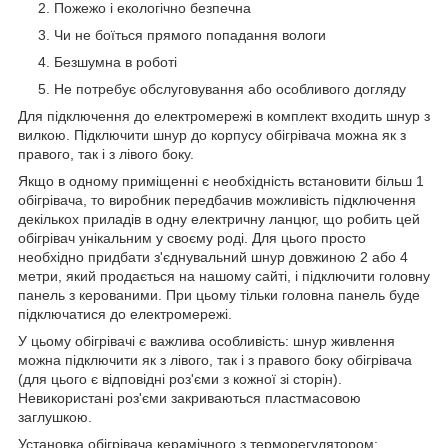
Пожежо і екологічно безпечна
Чи не боїться прямого попадання вологи
Безшумна в роботі
Не потребує обслуговування або особливого догляду
Для підключення до електромережі в комплект входить шнур з
вилкою. Підключити шнур до корпусу обігрівача можна як з
правого, так і з лівого боку.
Якщо в одному приміщенні є необхідність встановити більш 1
обігрівача, то виробник передбачив можливість підключення
декількох приладів в одну електричну ланцюг, що робить цей
обігрівач унікальним у своєму роді. Для цього просто
необхідно придбати з'єднувальний шнур довжиною 2 або 4
метри, який продається на нашому сайті, і підключити головну
панель з керованими. При цьому тільки головна панель буде
підключатися до електромережі.
У цьому обігрівачі є важлива особливість: шнур живлення
можна підключити як з лівого, так і з правого боку обігрівача
(для цього є відповідні роз'єми з кожної зі сторін).
Невикористані роз'єми закриваються пластмасовою
заглушкою.
Установка обігрівача керамічного з терморегулятором: