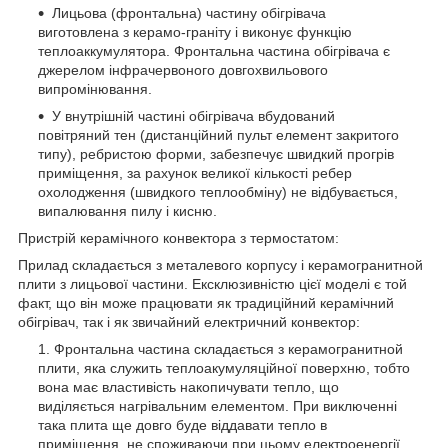
Лицьова (фронтальна) частину обігрівача
виготовлена з керамо-граніту і виконує функцію
теплоаккумулятора. Фронтальна частина обігрівача є
джерелом інфрачервоного довгохвильового
випромінювання.
У внутрішній частині обігрівача вбудований
повітряний тен (дистанційний пульт елемент закритого
типу), ребристою форми, забезпечує швидкий прогрів
приміщення, за рахунок великої кількості ребер
охолодження (швидкого теплообміну) не відбувається,
випалювання пилу і кисню.
Пристрій керамічного конвектора з термостатом:
Прилад складається з металевого корпусу і керамогранитной
плити з лицьової частини. Ексклюзивністю цієї моделі є той
факт, що він може працювати як традиційний керамічний
обігрівач, так і як звичайний електричний конвектор:
Фронтальна частина складається з керамогранитной
плити, яка служить теплоакумуляційної поверхню, тобто
вона має властивість накопичувати тепло, що
виділяється нагрівальним елементом. При виключенні
така плита ще довго буде віддавати тепло в
приміщення, не споживаючи при цьому електроенергії.