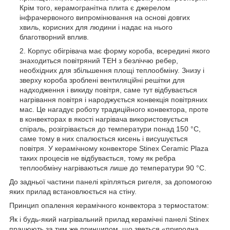
Крім того, керамогранітна плита є джерелом
інфрачервоного випромінювання на основі довгих
хвиль, корисних для людини і надає на нього
благотворний вплив.
Корпус обігрівача має форму короба, всередині якого
знаходиться повітряний ТЕН з безліччю ребер,
необхідних для збільшення площі теплообміну. Знизу і
зверху короба зроблені вентиляційні решітки для
надходження і викиду повітря, саме тут відбувається
нагрівання повітря і народжується конвекція повітряних
мас. Це нагадує роботу традиційного конвектора, проте
в конвекторах в якості нагрівача використовується
спіраль, розігрівається до температури понад 150 °C,
саме тому в них спалюється кисень і висушується
повітря. У керамічному конвекторе Stinex Ceramic Plaza
таких процесів не відбувається, тому як ребра
теплообміну нагріваються лише до температури 90 °C.
До задньої частини панелі кріпляться ригеля, за допомогою
яких прилад встановлюється на стіну.
Принцип опалення керамічного конвектора з термостатом:
Як і будь-який нагрівальний прилад керамічні панелі Stinex
працюють за тим же принципом, що зветься «природна