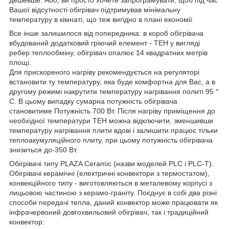
дешевше. Або, ви просто хочете запрограмувати, щоб під час
Вашої відсутності обігрівач підтримував мінімальну
температуру в кімнаті, що теж вигідно в плані економії.
Все інше залишилося від попередника: в короб обігрівача
вбудований додатковий гріючий елемент - ТЕН у вигляді
ребер теплообміну, обігрівач опалює 14 квадратних метрів
площі.
Для прискореного нагріву рекомендується на регуляторі
встановити ту температуру, яка буде комфортна для Вас, а в
другому режимі накрутити температуру нагрівання политі 95 °
C. В цьому випадку сумарна потужність обігрівача
становитиме Потужність 700 Вт. Після нагріву приміщення до
необхідної температури ТЕН можна відключити, зменшивши
температуру нагрівання плити вдові і залишити працює тільки
теплоакумуляційного плиту, при цьому потужність обігрівача
знизиться до-350 Вт.
Обігрівачі типу PLAZA Ceramic (назви моделей PLC і PLC-T).
Обігрівачі керамічні (електричні конвектори з термостатом),
конвекційного типу - виготовляються в металевому корпусі з
лицьовою частиною з керамо-граніту. Поєднує в собі два різні
способи передачі тепла, даний конвектор може працювати як
інфрачервоний довгохвильовий обігрівач, так і традиційний
конвектор: