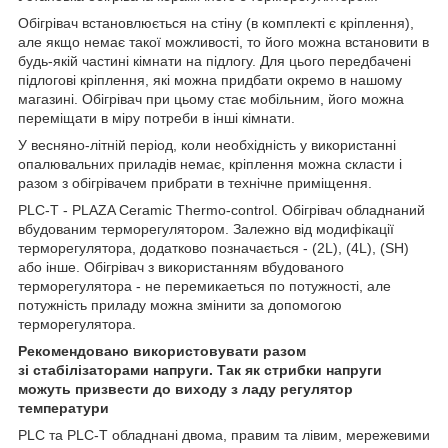
Обігрівач встановлюється на стіну (в комплекті є кріплення),
але якщо немає такої можливості, то його можна встановити в
будь-якій частині кімнати на підлогу. Для цього передбачені
підлогові кріплення, які можна придбати окремо в нашому
магазині. Обігрівач при цьому стає мобільним, його можна
переміщати в міру потреби в інші кімнати.
У весняно-літній період, коли необхідність у використанні
опалювальних приладів немає, кріплення можна скласти і
разом з обігрівачем прибрати в технічне приміщення.
PLC-T - PLAZA Ceramic Thermo-control. Обігрівач обладнаний
вбудованим терморегулятором. Залежно від модифікації
терморегулятора, додатково позначається - (2L), (4L), (SH)
або інше. Обігрівач з використанням вбудованого
терморегулятора - не перемикаеться по потужності, але
потужність приладу можна змінити за допомогою
терморегулятора.
Рекомендовано використовувати разом
зі стабілізаторами напруги. Так як стрибки напруги
можуть призвести до виходу з ладу регулятор
температури
PLC та PLC-T обладнані двома, правим та лівим, мережевими