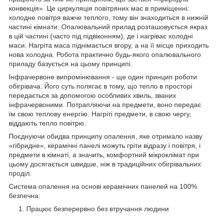
конвекція». Це циркуляція повітряних мас в приміщенні:
холодне повітря важче теплого, тому він знаходиться в нижній
частині кімнати. Опалювальний прилад розташовується якраз
в цій частині (часто під підвіконням), де і нагріває холодні
маси. Нагріта маса піднімається вгору, а на її місце приходить
нова холодна. Робота практично будь-якого опалювального
приладу базується на цьому принципі.
Інфрачервоне випромінювання - ще один принцип роботи
обігрівача. Його суть полягає в тому, що тепло в просторі
передається за допомогою особливих хвиль, званих
інфрачервоними. Потрапляючи на предмети, воно передає
їм свою теплову енергію. Нагріті предмети, в свою чергу,
віддають тепло повітрю.
Поєднуючи обидва принципу опалення, яке отримало назву
«гібридне», керамічні панелі можуть гріти відразу і повітря, і
предмети в кімнаті, а значить, комфортний мікроклімат при
цьому досягається швидше, ніж в традиційних обігрівальних
проділ.
Система опалення на основі керамічних панелей на 100%
безпечна:
Працює безперервно без втручання людини