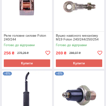
Реле головне силове Foton
Вушко навісного механізму
240/244
М19 Foton 240/244/250/254
Готово до відправки
Готово до відправки
256
269
₴
₴
275,26 ₴
286,07 ₴
Купити
Купити
–6%
–6%