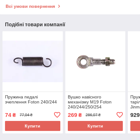
Всі умови повернення
Подібні товари компанії
Пружина педалі
Вушко навісного
Пру
зчеплення Foton 240/244
механізму М19 Foton
тарі
240/244/250/254
Jinm
74
269
929
₴
₴
77,04 ₴
286,07 ₴
Купити
Купити