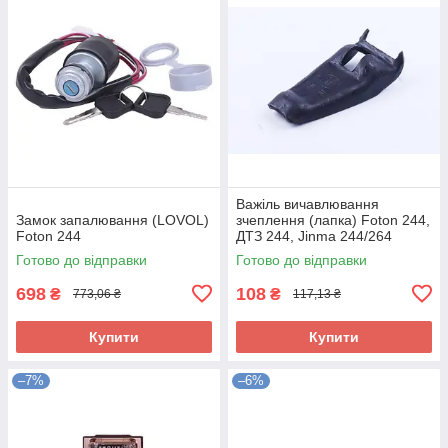
Важіль вичавлювання
Замок запалювання (LOVOL)
зчеплення (лапка) Foton 244,
Foton 244
ДТЗ 244, Jinma 244/264
Готово до відправки
Готово до відправки
698
108
₴
₴
773,06 ₴
117,13 ₴
Купити
Купити
–7%
–6%