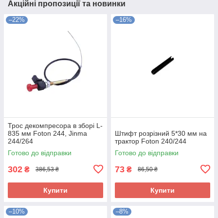
Акційні пропозиції та новинки
–22%
–16%
Трос декомпресора в зборі L-
835 мм Foton 244, Jinma
Штифт розрізний 5*30 мм на
244/264
трактор Foton 240/244
Готово до відправки
Готово до відправки
302
73
₴
₴
386,53 ₴
86,50 ₴
Купити
Купити
–10%
–8%