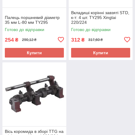
Вкладиші корінні завзяті STD,
Палець поршневий діаметр
к-т: 4 шт. TY295 Xingtai
35 мм L-80 мм TY295
220/224
Готово до відправки
Готово до відправки
254
312
₴
₴
290,12 ₴
317,60 ₴
Купити
Купити
Вісь коромида в зборі TTG на