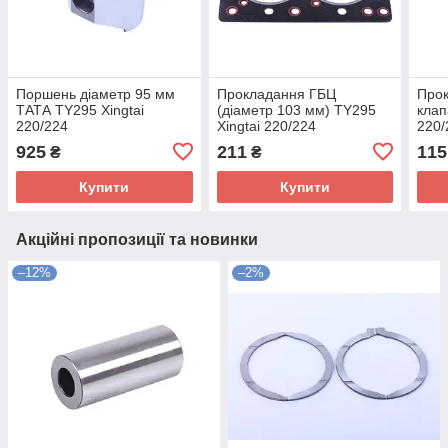
Поршень діаметр 95 мм
Прокладання ГБЦ
Прок
ТАТА TY295 Xingtai
(діаметр 103 мм) TY295
клап
220/224
Xingtai 220/224
220/
925
211
115
₴
₴
Купити
Купити
Акційні пропозиції та новинки
–12%
–2%