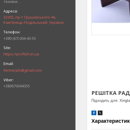
техніки.
32302, пр-т Грушевського 46,
Кам'янець-Подільський, Україна
+380 (67) 004-43-55
https://profteh.in.ua
fermerpls@gmail.com
+380670044355
РЕШІТКА РАДІ
Підходить для: Xingta
Характеристик