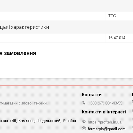
TTG
цькі характеристики
16.47.014
я замовлення
-магазин силової техніки.
+380 (67) 004-43-55
ського 46, Кам'янець-Подільський, Україна
https://profteh.in.ua
fermerpls@gmail.com