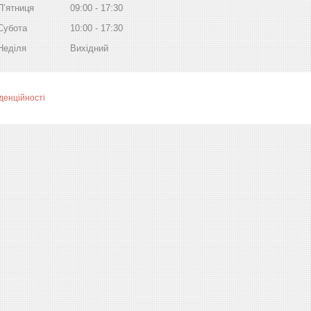
Пʼятниця
09:00
17:30
Субота
10:00
17:30
Неділя
Вихідний
денційності