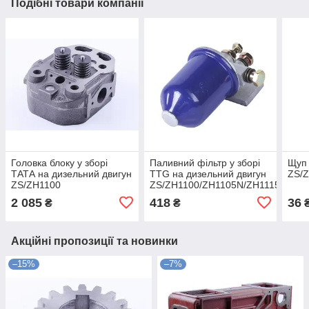
Подібні товари компанії
Головка блоку у зборі
Паливний фільтр у зборі
Щуп 
ТАТА на дизельний двигун
TTG на дизельний двигун
ZS/
ZS/ZH1100
ZS/ZH1100/ZH1105N/ZH1115N/ZH1
— TTG
2 085
418
36
₴
₴
Акційні пропозиції та новинки
–15%
–7%