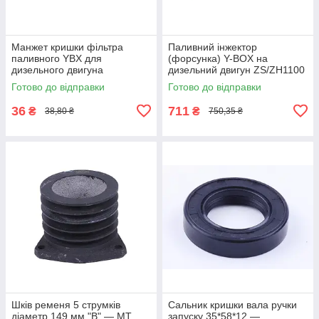
Манжет кришки фільтра
Паливний інжектор
паливного YBX для
(форсунка) Y-BOX на
дизельного двигуна
дизельний двигун ZS/ZH1100
ZS/ZH1100
Готово до відправки
Готово до відправки
36
711
₴
₴
38,80 ₴
750,35 ₴
Шків ременя 5 струмків
Сальник кришки вала ручки
діаметр 149 мм "B" — МТ
запуску 35*58*12 —