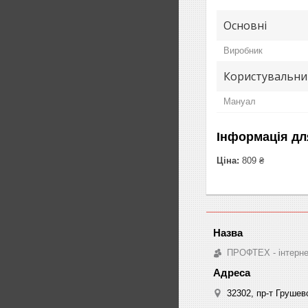
Основні
Виробник
Користувальни
Мануал
Інформація дл
Ціна:
809 ₴
ПРОФТЕХ - інтернет
32302, пр-т Грушев