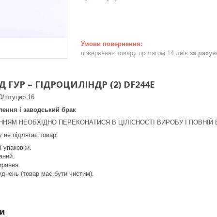
повернення товару протягом 14 днів
за раху
ГУР – ГІДРОЦИЛІНДР (2) DF244E
20/штуцер 16
лення і заводський брак
НЯМ НЕОБХІДНО ПЕРЕКОНАТИСЯ В ЦІЛІСНОСТІ ВИРОБУ І ПОВНІЙ В
 не підлягає товар:
ї упаковки.
аний.
ирання.
уднень (товар має бути чистим).
и