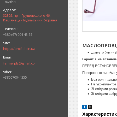
техніки.
32302, пр-т Грушевського 46,
Кам'янець-Подільський, Україна
+380 (67) 004-43-55
МАСЛОПРОВІД 
https://profteh.in.ua
Діаметр (мм) - 
Гарантія на встанов
fermerpls@gmail.com
ПЕРЕД ВСТАНОВЛЕН
Поверненню чи обміну
+380670044355
Без оригінально
Не укомплектов
Зі слідами розб
Зі слідами забр
Характеристик