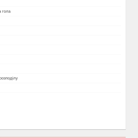
а гола
розподілу