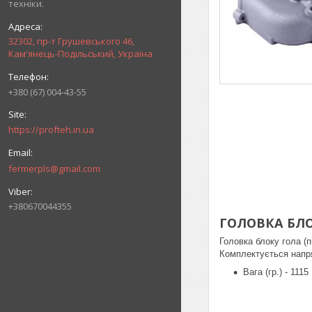
техніки.
32302, пр-т Грушевського 46,
Кам'янець-Подільський, Україна
+380 (67) 004-43-55
https://profteh.in.ua
fermerpls@gmail.com
+380670044355
ГОЛОВКА БЛОК
Головка блоку гола (п
Комплектується напря
Вага (гр.) - 1115