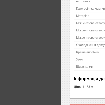
інструкція
Категорія запчастин
Матеріал
Міжцентрове отвору
Міжцентрове отвору
Міжцентрове отвору
Охолодження двигу
Країна-виробник
Узел
Ширина, мм
Інформація дл
Ціна:
1 153 ₴