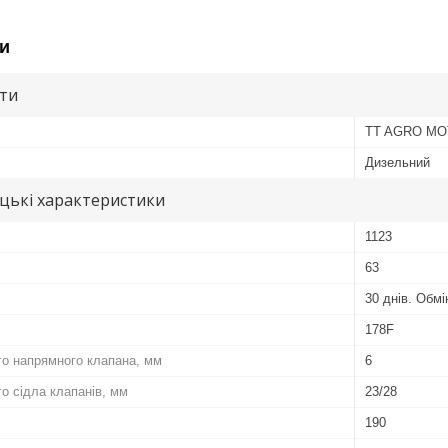
и
ути
TT AGRO M
Дизельний
цькі характеристики
1123
63
30 днів. Обм
178F
го напрямного клапана, мм
6
о сідла клапанів, мм
23/28
190