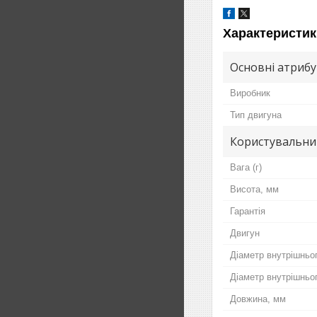
Характеристик
Основні атриб
Виробник
Тип двигуна
Користувальни
Вага (г)
Висота, мм
Гарантія
Двигун
Діаметр внутрішньо
Діаметр внутрішньог
Довжина, мм