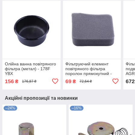
Олійна ванна повітряного
Фільтруючий елемент
Філь
фільтра (метал) - 178F
повітряного фільтра
подв
YBX
поролон прямокутний -
AGR
168F
бенз
156
69
672
₴
₴
176,87 ₴
72,64 ₴
висо
висо
Акційні пропозиції та новинки
–24%
–16%