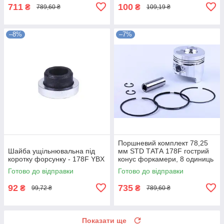
711
100
₴
₴
789,60 ₴
109,19 ₴
–8%
–7%
Поршневий комплект 78,25
Шайба ущільнювальна під
мм STD ТАТА 178F гострий
коротку форсунку - 178F YBX
конус форкамери, 8 одиниць
Готово до відправки
Готово до відправки
92
735
₴
₴
99,72 ₴
789,60 ₴
Показати ще