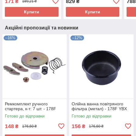
171
829
788
₴
₴
189,21 ₴
комплект: 6 одиниць
Купити
Купити
Акційні пропозиції та новинки
–16%
–12%
Ремкомплект ручного
Олійна ванна повітряного
стартера, к-т: 7 шт. - 178F
фільтра (метал) - 178F YBX
Готово до відправки
Готово до відправки
148
156
₴
₴
176,60 ₴
176,60 ₴