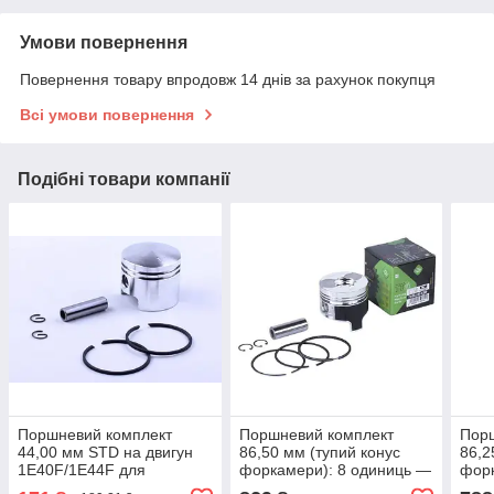
Умови повернення
Повернення товару впродовж 14 днів за рахунок покупця
Всі умови повернення
Подібні товари компанії
Поршневий комплект
Поршневий комплект
Пор
44,00 мм STD на двигун
86,50 мм (тупий конус
86,2
1Е40F/1E44F для
форкамери): 8 одиниць —
форк
мотокультиватора,
186F — TTG
186