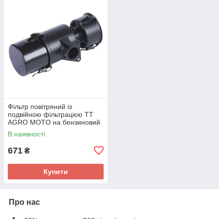
Фільтр повітряний із
подвійною фільтрацією TT
AGRO MOTO на бензиновий
двигун 178F, висока нижня
В наявності
склянка, висота загальна —
280 мм
671
₴
Купити
Про нас