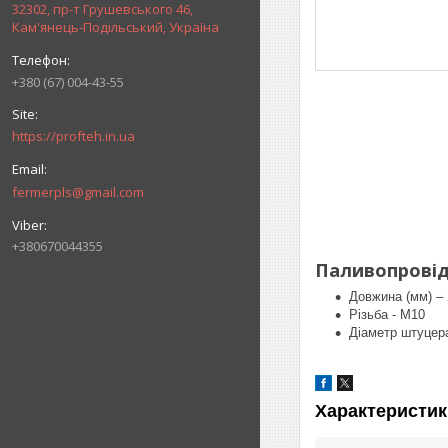
32302, пр-т Грушевського 46,
Кам'янець-Подільський, Україна
+380 (67) 004-43-55
https://profteh.in.ua
fermerpls@gmail.com
+380670044355
Паливопровід
Довжина (мм) –
Різьба - М10
Діаметр штуцера
Характеристик