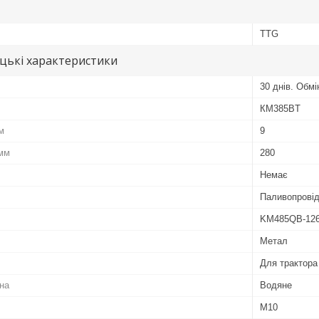
TTG
цькі характеристики
30 днів. Обм
КМ385BT
м
9
 мм
280
Немає
Паливопрові
KM485QB-126
Метал
Для трактора
на
Водяне
М10