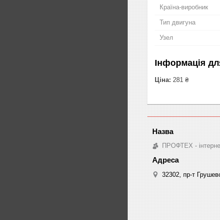
Країна-виробник
Тип двигуна
Узел
Інформація дл
Ціна:
281 ₴
ПРОФТЕХ - інтернет
32302, пр-т Грушев