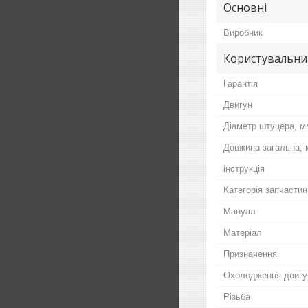
Основні
Виробник
Користувальни
Гарантія
Двигун
Діаметр штуцера, м
Довжина загальна,
інструкція
Категорія запчастин
Мануал
Матеріал
Призначення
Охолодження двигу
Різьба