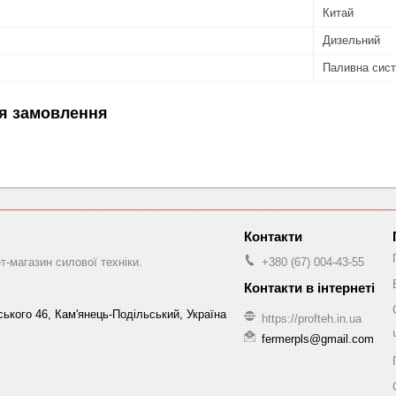
Китай
Дизельний
Паливна сис
я замовлення
-магазин силової техніки.
+380 (67) 004-43-55
ського 46, Кам'янець-Подільський, Україна
https://profteh.in.ua
fermerpls@gmail.com