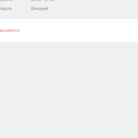
Неділя
Вихідний
денційності