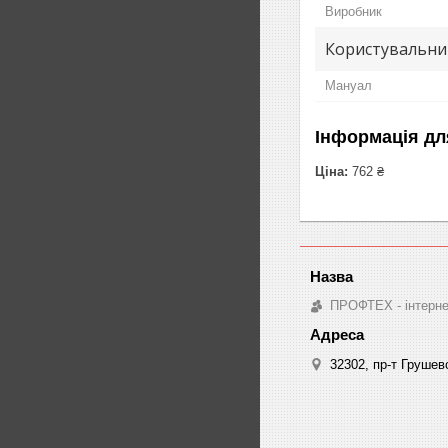
Виробник
Користувальни
Мануал
Інформація дл
Ціна:
762 ₴
ПРОФТЕХ - інтернет
32302, пр-т Грушев