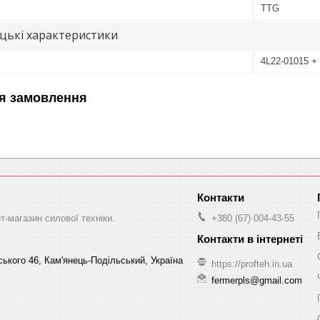
TTG
цькі характеристики
4L22-01015 +
я замовлення
-магазин силової техніки.
+380 (67) 004-43-55
ського 46, Кам'янець-Подільський, Україна
https://profteh.in.ua
fermerpls@gmail.com