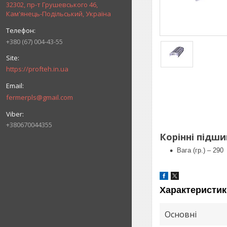
32302, пр-т Грушевського 46,
Кам'янець-Подільський, Україна
+380 (67) 004-43-55
https://profteh.in.ua
fermerpls@gmail.com
+380670044355
Корінні підши
Вага (гр.) – 290
Характеристик
Основні