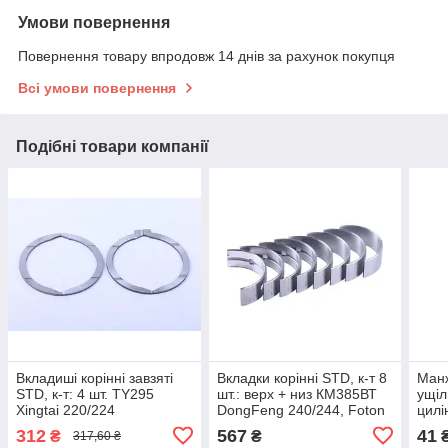
Умови повернення
Повернення товару впродовж 14 днів за рахунок покупця
Всі умови повернення
Подібні товари компанії
Вкладиші корінні завзяті
Вкладки корінні STD, к-т 8
Манж
STD, к-т: 4 шт. TY295
шт.: верх + низ КМ385ВТ
ущіл
Xingtai 220/224
DongFeng 240/244, Foton
цил
240/244, Jinma
Dong
312
567
41
₴
₴
317,60 ₴
244/