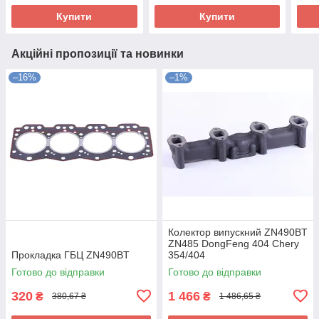
Купити
Купити
Акційні пропозиції та новинки
–16%
–1%
Колектор випускний ZN490BT
ZN485 DongFeng 404 Chery
Прокладка ГБЦ ZN490BT
354/404
Готово до відправки
Готово до відправки
320
1 466
₴
₴
380,67 ₴
1 486,65 ₴