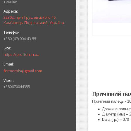
техніки.
32302, пр-т Грушевського 46,
Кам'янець-Подільський, Україна
+380 (67) 004-43-55
https://profteh.in.ua
fermerpls@gmail.com
+380670044355
Причіпний па
Причіпний палець - 1
Довжина пальця
Діаметр (мм) – 
Вага (гр.) – 370