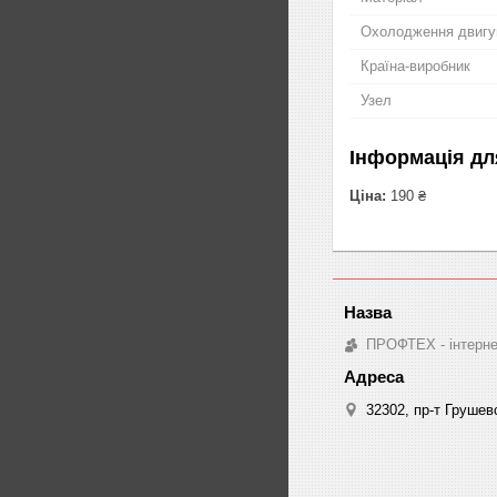
Охолодження двигу
Країна-виробник
Узел
Інформація дл
Ціна:
190 ₴
ПРОФТЕХ - інтернет
32302, пр-т Грушев