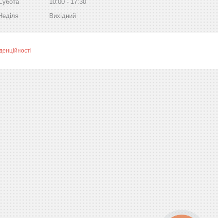
Субота
10:00
17:30
Неділя
Вихідний
денційності