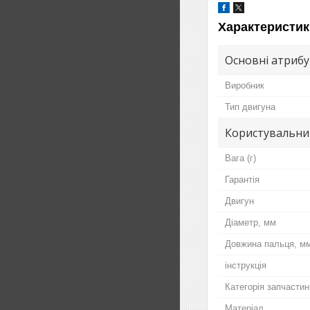
Характеристик
Основні атриб
Виробник
Тип двигуна
Користувальни
Вага (г)
Гарантія
Двигун
Діаметр, мм
Довжина пальця, м
інструкція
Категорія запчастин
Матеріал