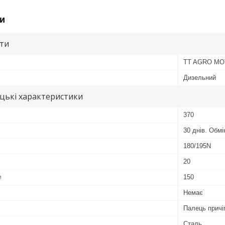
и
ути
TT AGRO M
Дизельний
цькі характеристики
370
30 днів. Обм
180/195N
20
м
150
Немає
Палець причі
Сталь