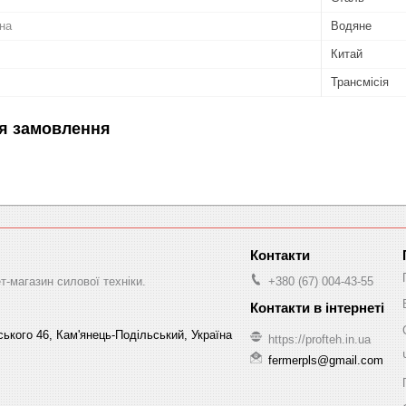
на
Водяне
Китай
Трансмісія
я замовлення
-магазин силової техніки.
+380 (67) 004-43-55
ського 46, Кам'янець-Подільський, Україна
https://profteh.in.ua
fermerpls@gmail.com