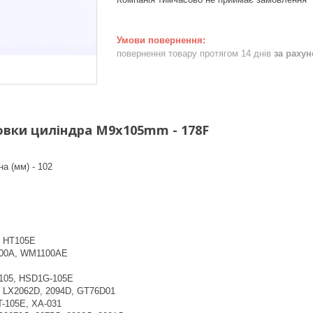
повернення товару протягом 14 днів
за раху
вки циліндра М9x105mm - 178F
а (мм) - 102
, HT105E
100А, WM1100АE
-105, HSD1G-105E
D, LX2062D, 2094D, GT76D01
T-105E, XA-031