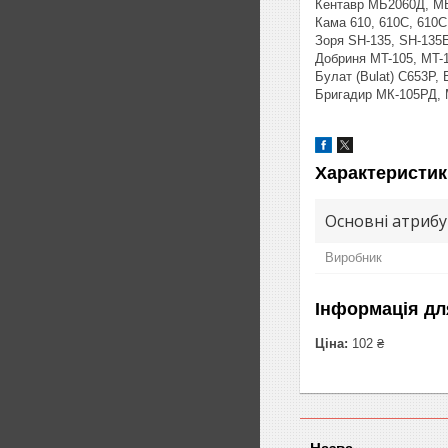
Кентавр МБ2060Д, МБ
Кама 610, 610С, 610C
Зоря SH-135, SH-135
Добриня MT-105, MT-1
Булат (Bulat) C653P,
Бригадир МК-105РД,
Характеристик
Основні атриб
Виробник
Інформація дл
Ціна:
102 ₴