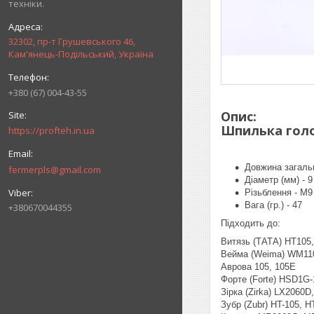
техніки.
32302, пр-т Грушевського 46,
Кам'янець-Подільський, Україна
+380 (67) 004-43-55
Опис:
Шпилька голо
https://profteh.in.ua
Довжина загальн
fermerpls@gmail.com
Діаметр (мм) - 9
Різьблення - М9
Вага (гр.) - 47
+380670044355
Підходить до:
Витязь (ТАТА) HT105
Вейма (Weima) WM1
Аврова 105, 105E
Форте (Forte) HSD1G
Зірка (Zirka) LX2060
Зубр (Zubr) HT-105, H