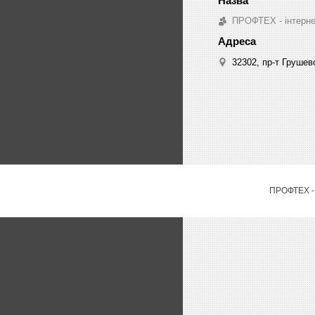
ПРОФТЕХ - інтернет
32302, пр-т Грушев