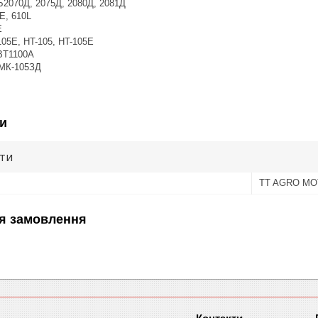
2070Д, 2075Д, 2080Д, 2081Д
E, 610L
E
05E, HT-105, HT-105E
 BT1100A
 МК-105ЗД
и
ути
TT AGRO M
я замовлення