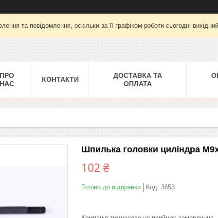
лення та повідомлення, оскільки за її графіком роботи сьогодні вихідни
ПРО
ДОСТАВКА ТА
О
КОНТАКТИ
НАС
ОПЛАТА
Шпилька головки циліндра М9x
102 ₴
Готово до відправки
Код:
3653
Компанія тимчасово не приймає замовлення