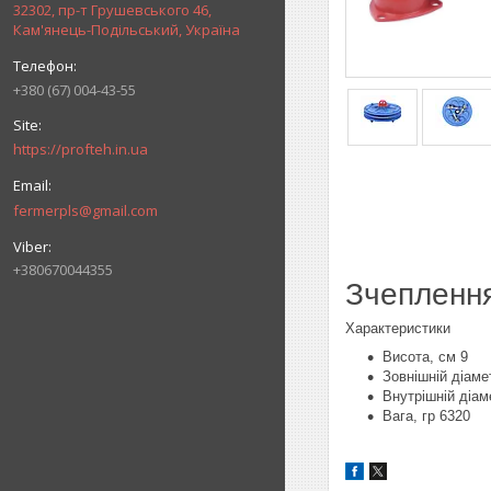
32302, пр-т Грушевського 46,
Кам'янець-Подільський, Україна
+380 (67) 004-43-55
https://profteh.in.ua
fermerpls@gmail.com
+380670044355
Зчеплення
Характеристики
Висота, см 9
Зовнішній діаме
Внутрішній діаме
Вага, гр 6320