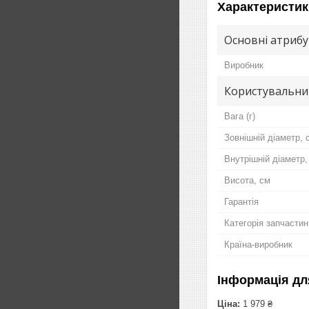
Характеристик
Основні атриб
Виробник
Користувальни
Вага (г)
Зовнішній діаметр, 
Внутрішній діаметр,
Висота, см
Гарантія
Категорія запчастин
Країна-виробник
Інформація дл
Ціна:
1 979 ₴