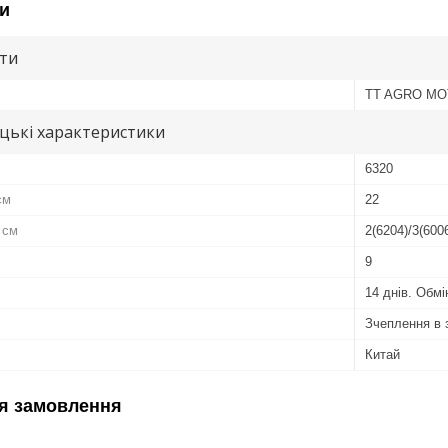
и
ути
TT AGRO M
цькі характеристики
6320
см
22
 см
2(6204)/3(600
9
14 днів. Обм
Зчеплення в 
Китай
я замовлення