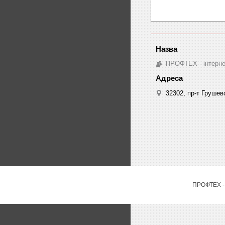
ПРОФТЕХ - інтернет
32302, пр-т Грушев