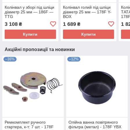
Колінвал у зборі під шліци
Колінвал голий під шліци
Колі
діаметр 25 мм — 186F —
діаметр 25 мм — 178F Y-
ТАТА
TTG
BOX
178F
3 108
1 689
1 8
₴
₴
Купити
Купити
Акційні пропозиції та новинки
–16%
–12%
Ремкомплект ручного
Олійна ванна повітряного
стартера, к-т: 7 шт. - 178F
фільтра (метал) - 178F YBX