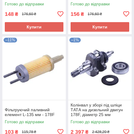
Готово до відправки
Готово до відправки
148
156
₴
₴
176,60 ₴
176,60 ₴
Купити
Купити
–11%
–1%
Колінвал у зборі під шліци
Фільтруючий паливний
ТАТА на дизельний двигун
елемент L-135 мм - 178F
178F, діаметр 25 мм
Готово до відправки
Готово до відправки
103
2 397
₴
₴
115,78 ₴
2 428,20 ₴