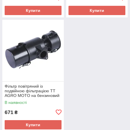
Купити
Купити
Фільтр повітряний із
подвійною фільтрацією TT
AGRO MOTO на бензиновий
двигун 178F, висока нижня
В наявності
склянка, висота загальна —
280 мм
671
₴
Купити