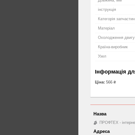
Довжина, мм
інструкція
Категорія запчастин
Матеріал
Охолодження двигу
Країна-виробник
Узел
Інформація дл
Ціна:
566 ₴
ПРОФТЕХ - інтернет