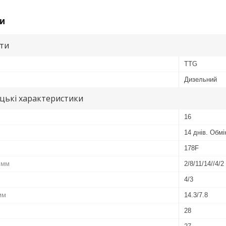
и
ути
TTG
Дизельний
цькі характеристики
16
14 днів. Обм
178F
 мм
2/8/11/14//4/2
4/3
мм
14.3/7.8
28