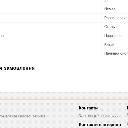
27
Немає
Розпилювач 
Сталь
на
Повітряне
Китай
Паливна сис
я замовлення
-магазин силової техніки.
+380 (67) 004-43-55