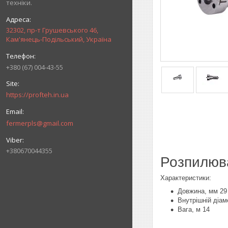
техніки.
32302, пр-т Грушевського 46,
Кам'янець-Подільський, Україна
+380 (67) 004-43-55
https://profteh.in.ua
fermerpls@gmail.com
+380670044355
Розпилюва
Характеристики:
Довжина, мм 29
Внутрішній діаме
Вага, м 14