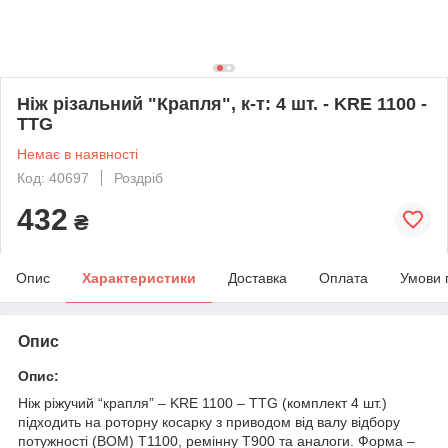
Ніж різальний "Крапля", к-т: 4 шт. - KRE 1100 -
TTG
Немає в наявності
Код: 40697
Роздріб
432
₴
Опис
Характеристики
Доставка
Оплата
Умови 
Опис
Опис:
Ніж ріжучий “крапля” – KRE 1100 – TTG (комплект 4 шт.)
підходить на роторну косарку з приводом від валу відбору
потужності (ВОМ) Т1100, ремінну Т900 та аналоги. Форма –