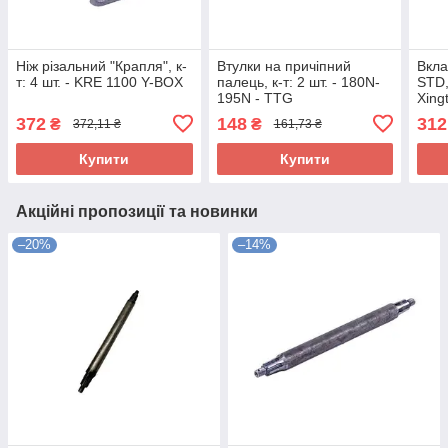
Ніж різальний "Крапля", к-
Втулки на причіпний
Вкла
т: 4 шт. - KRE 1100 Y-BOX
палець, к-т: 2 шт. - 180N-
STD,
195N - TTG
Xing
372
148
312
₴
₴
372,11 ₴
161,73 ₴
Купити
Купити
Акційні пропозиції та новинки
–20%
–14%