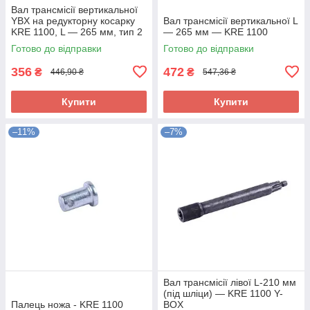
Вал трансмісії вертикальної
YBX на редукторну косарку
Вал трансмісії вертикальної L
KRE 1100, L — 265 мм, тип 2
— 265 мм — KRE 1100
Готово до відправки
Готово до відправки
356
472
₴
₴
446,90 ₴
547,36 ₴
Купити
Купити
–11%
–7%
Вал трансмісії лівої L-210 мм
(під шліци) — KRE 1100 Y-
Палець ножа - KRE 1100
BOX