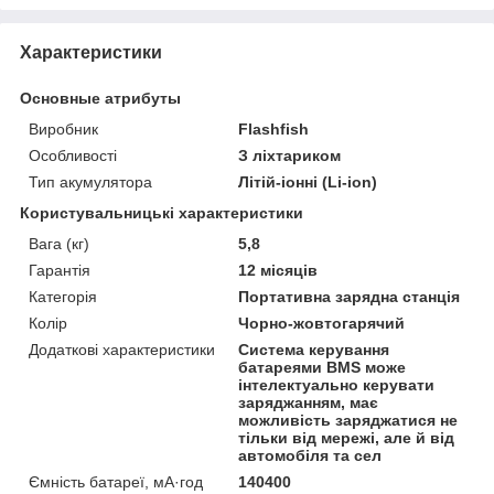
Характеристики
Основные атрибуты
Виробник
Flashfish
Особливості
З ліхтариком
Тип акумулятора
Літій-іонні (Li-ion)
Користувальницькі характеристики
Вага (кг)
5,8
Гарантія
12 місяців
Категорія
Портативна зарядна станція
Колір
Чорно-жовтогарячий
Додаткові характеристики
Система керування
батареями BMS може
інтелектуально керувати
заряджанням, має
можливість заряджатися не
тільки від мережі, але й від
автомобіля та сел
Ємність батареї, мА·год
140400