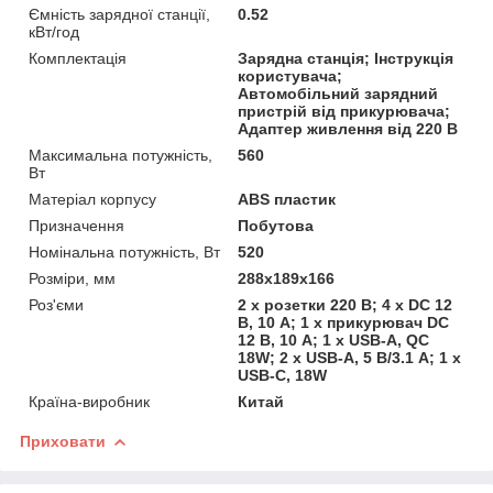
Ємність зарядної станції,
0.52
кВт/год
Комплектація
Зарядна станція; Інструкція
користувача;
Автомобільний зарядний
пристрій від прикурювача;
Адаптер живлення від 220 В
Максимальна потужність,
560
Вт
Матеріал корпусу
ABS пластик
Призначення
Побутова
Номінальна потужність, Вт
520
Розміри, мм
288х189х166
Роз'єми
2 x розетки 220 В; 4 x DC 12
В, 10 А; 1 x прикурювач DC
12 В, 10 А; 1 x USB-A, QC
18W; 2 x USB-A, 5 В/3.1 А; 1 x
USB-C, 18W
Країна-виробник
Китай
Приховати