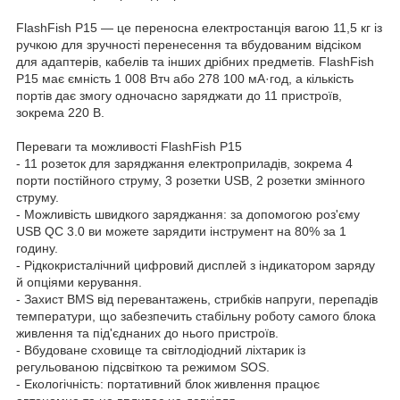
FlashFish P15 — це переносна електростанція вагою 11,5 кг із
ручкою для зручності перенесення та вбудованим відсіком
для адаптерів, кабелів та інших дрібних предметів. FlashFish
P15 має ємність 1 008 Втч або 278 100 мА·год, а кількість
портів дає змогу одночасно заряджати до 11 пристроїв,
зокрема 220 В.
Переваги та можливості FlashFish P15
- 11 розеток для заряджання електроприладів, зокрема 4
порти постійного струму, 3 розетки USB, 2 розетки змінного
струму.
- Можливість швидкого заряджання: за допомогою роз'єму
USB QC 3.0 ви можете зарядити інструмент на 80% за 1
годину.
- Рідкокристалічний цифровий дисплей з індикатором заряду
й опціями керування.
- Захист BMS від перевантажень, стрибків напруги, перепадів
температури, що забезпечить стабільну роботу самого блока
живлення та під'єднаних до нього пристроїв.
- Вбудоване сховище та світлодіодний ліхтарик із
регульованою підсвіткою та режимом SOS.
- Екологічність: портативний блок живлення працює