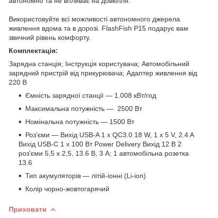
автономно та не впливає на довкілля.
Використовуйте всі можливості автономного джерела
живлення вдома та в дорозі. FlashFish P15 подарує вам
звичний рівень комфорту.
Комплектація:
Зарядна станція; Інструкція користувача; Автомобільний
зарядний пристрій від прикурювача; Адаптер живлення від
220 В
Ємність зарядної станції — 1.008 кВт/год
Максимальна потужність — 2500 Вт
Номінальна потужність — 1500 Вт
Роз'єми — Вихід USB-A 1 х QC3.0 18 W, 1 x 5 V, 2.4 A
Вихід USB-C 1 x 100 Вт Power Delivery Вихід 12 В 2
роз'єми 5,5 х 2,5, 13.6 В, 3 A; 1 автомобільна розетка
13.6
Тип акумуляторів — літій-іонні (Li-ion)
Колір чорно-жовтогарячий
Приховати