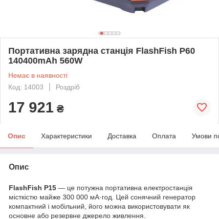
Портативна зарядна станція FlashFish P60
140400mAh 560W
Немає в наявності
Код: 14003
Роздріб
17 921
₴
Опис
Характеристики
Доставка
Оплата
Умови п
Опис
FlashFish P15
— це потужна портативна електростанція
місткістю майже 300 000 мА·год. Цей сонячний генератор
компактний і мобільний, його можна використовувати як
основне або резервне джерело живлення.