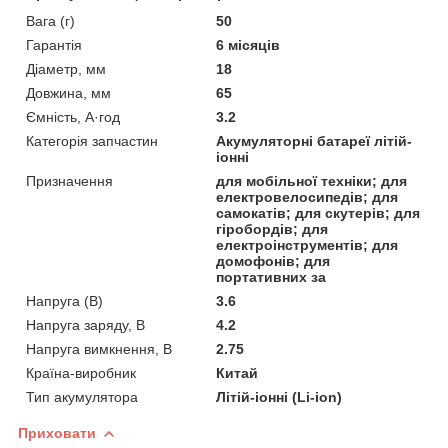
Вага (г)
50
Гарантія
6 місяців
Діаметр, мм
18
Довжина, мм
65
Ємність, А·год
3.2
Категорія запчастин
Акумуляторні батареї літій-
іонні
Призначення
для мобільної техніки; для
електровелосипедів; для
самокатів; для скутерів; для
гіробордів; для
електроінструментів; для
домофонів; для
портативних за
Напруга (В)
3.6
Напруга заряду, В
4.2
Напруга вимкнення, B
2.75
Країна-виробник
Китай
Тип акумулятора
Літій-іонні (Li-ion)
Приховати