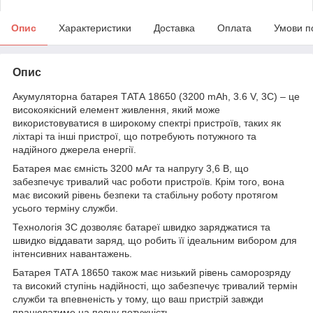
Опис
Характеристики
Доставка
Оплата
Умови п
Опис
Акумуляторна батарея ТАТА 18650 (3200 mAh, 3.6 V, 3C) – це
високоякісний елемент живлення, який може
використовуватися в широкому спектрі пристроїв, таких як
ліхтарі та інші пристрої, що потребують потужного та
надійного джерела енергії.
Батарея має ємність 3200 мАг та напругу 3,6 В, що
забезпечує тривалий час роботи пристроїв. Крім того, вона
має високий рівень безпеки та стабільну роботу протягом
усього терміну служби.
Технологія 3C дозволяє батареї швидко заряджатися та
швидко віддавати заряд, що робить її ідеальним вибором для
інтенсивних навантажень.
Батарея ТАТА 18650 також має низький рівень саморозряду
та високий ступінь надійності, що забезпечує тривалий термін
служби та впевненість у тому, що ваш пристрій завжди
працюватиме на повну потужність.