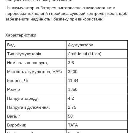
Ця акумуляторна батарея виготовлена з використанням
передових технологій і пройшла суворий контроль якості, щоб
забезпечити надійність і безпеку при використанні.
Характеристики
Вид
Акумулятори
Тип акумуляторів
Літій-іонні (Li-ion)
Номінальна напруга,
3.6
Місткість акумулятора, мА*ч
3200
Енергія, Чт
11.84
Розмір
1850
Напруга заряду,
4.2
Напруга відключення,
2.75
Вага, г
50
Виробник
TATA