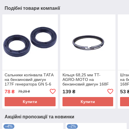
Подібні товари компанії
Сальники колінвала ТАТА
Кільця 68,25 мм TT-
Шта
на бензиновий двигун
AGRO-MOTO на
на б
177F генератора GN 5-6
бензиновий двигун 168F
168F
KW, 30*46*8, к-т 2 шт.
генератора GN 2-3,5 KW,
KW, 
78
139
53
₴
₴
79,29 ₴
к-т на 1 поршень
Купити
Купити
Акційні пропозиції та новинки
–4%
–2%