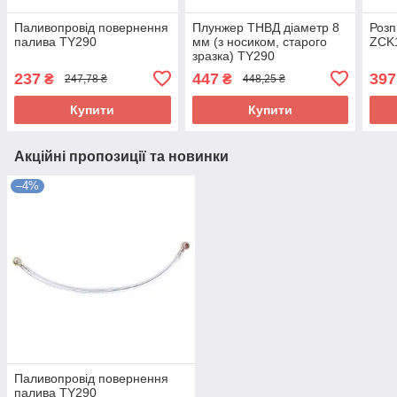
Паливопровід повернення
Плунжер ТНВД діаметр 8
Роз
палива TY290
мм (з носиком, старого
ZCK
зразка) TY290
237
447
397
₴
₴
247,78 ₴
448,25 ₴
Купити
Купити
Акційні пропозиції та новинки
–4%
Паливопровід повернення
палива TY290