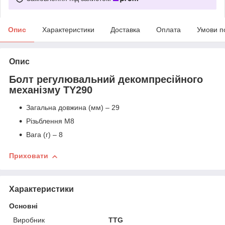
Опис
Характеристики
Доставка
Оплата
Умови п
Опис
Болт регулювальний декомпресійного
механізму TY290
Загальна довжина (мм) – 29
Різьблення М8
Вага (г) – 8
Приховати
Характеристики
Основні
Виробник
TTG