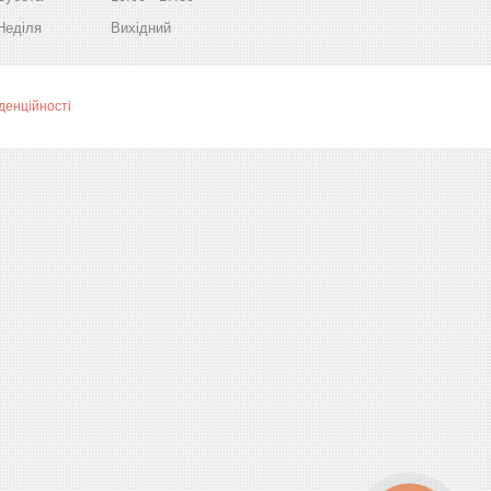
Неділя
Вихідний
денційності