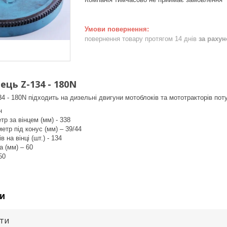
повернення товару протягом 14 днів
за раху
ець Z-134 - 180N
34 - 180N підходить на дизельні двигуни мотоблоків та мототракторів пот
н
тр за вінцем (мм) - 338
етр під конус (мм) – 39/44
ів на вінці (шт.) - 134
 (мм) – 60
50
и
ути