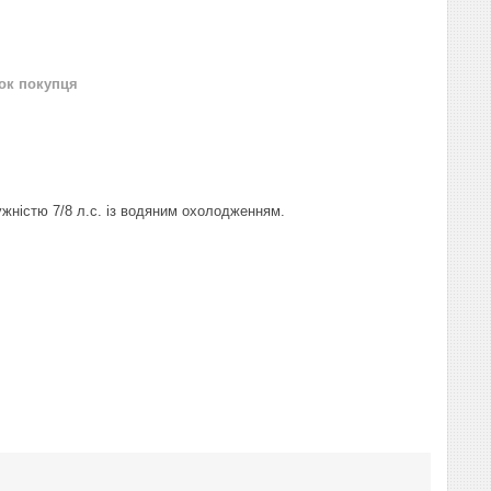
нок покупця
ужністю 7/8 л.с. із водяним охолодженням.