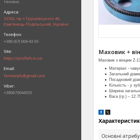
техніки.
32302, пр-т Грушевського 46,
Кам'янець-Подільський, Україна
+380 (67) 004-43-55
Маховик + він
https://profteh.in.ua
Маховик з вінцем Z-1
Матеріал - чаву
Загальний діаме
fermerpls@gmail.com
Посадковий діам
Кількість - у зуб
Ширина загальна
+380670044355
Вага (гр.) – 12.7
Характеристик
Основні атриб