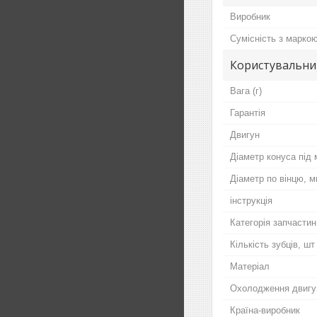
Виробник
Сумісність з марко
Користувальни
Вага (г)
Гарантія
Двигун
Діаметр конуса під
Діаметр по вінцю, 
інструкція
Категорія запчастин
Кількість зубців, шт
Матеріал
Охолодження двигу
Країна-виробник