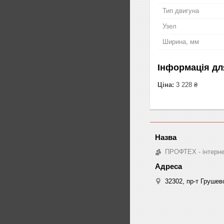
Тип двигуна
Узел
Ширина, мм
Інформація дл
Ціна:
3 228 ₴
ПРОФТЕХ - інтернет
32302, пр-т Грушев