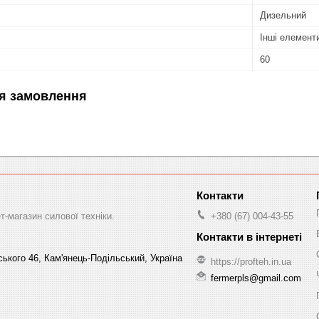
Дизельний
Інші елемент
60
я замовлення
-магазин силової техніки.
+380 (67) 004-43-55
ського 46, Кам'янець-Подільський, Україна
https://profteh.in.ua
fermerpls@gmail.com