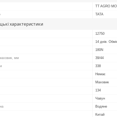
TT AGRO M
ю
TATA
цькі характеристики
12750
14 днів. Обм
180N
 маховик, мм
39/44
мм
338
Немає
Маховик
134
Чавун
на
Водяне
Китай