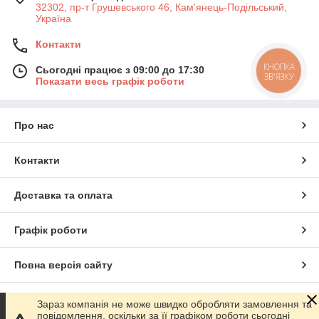
32302, пр-т Грушевського 46, Кам'янець-Подільський,
Україна
Контакти
КНОПКА
Сьогодні працює з 09:00 до 17:30
ЗВ'ЯЗКУ
Показати весь графік роботи
Про нас
Контакти
Доставка та оплата
Графік роботи
Повна версія сайту
Сайт створено на маркетплейсі
Prom.ua
Зараз компанія не може швидко обробляти замовлення та
повідомлення, оскільки за її графіком роботи сьогодні