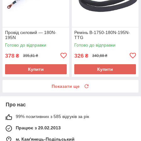
Провід силовий — 180N-
Ремінь B-1750-180N-195N-
195N
TTG
Готово до відправки
Готово до відправки
378
326
₴
₴
395,81 ₴
340,88 ₴
Купити
Купити
Показати ще
Про нас
99% позитивних з 585 відгуків за рік
Працює з 20.02.2013
м. Кам'янець-Подільський