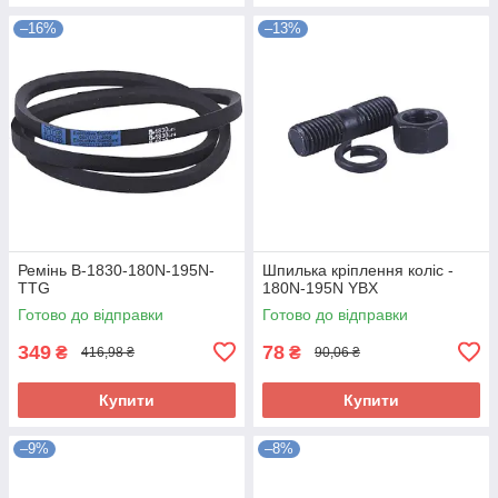
–16%
–13%
Ремінь B-1830-180N-195N-
Шпилька кріплення коліс -
TTG
180N-195N YBX
Готово до відправки
Готово до відправки
349
78
₴
₴
416,98 ₴
90,06 ₴
Купити
Купити
–9%
–8%