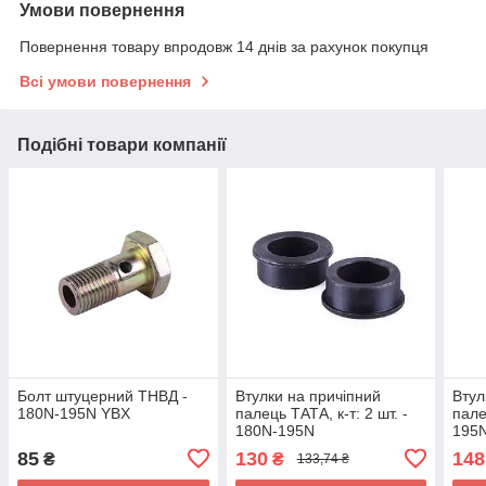
Умови повернення
Повернення товару впродовж 14 днів за рахунок покупця
Всі умови повернення
Подібні товари компанії
Болт штуцерний ТНВД -
Втулки на причіпний
Втул
180N-195N YBX
палець ТАТА, к-т: 2 шт. -
пале
180N-195N
195N
85
130
148
₴
₴
133,74 ₴