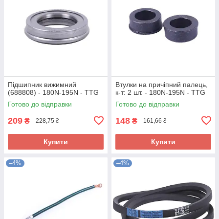
Підшипник вижимний
Втулки на причіпний палець,
(688808) - 180N-195N - TTG
к-т: 2 шт. - 180N-195N - TTG
Готово до відправки
Готово до відправки
209
148
₴
₴
228,75 ₴
161,66 ₴
Купити
Купити
–4%
–4%