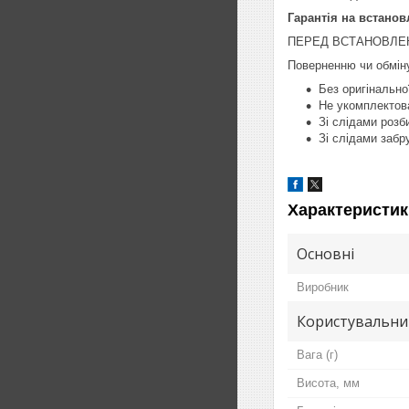
Гарантія на встанов
ПЕРЕД ВСТАНОВЛЕН
Поверненню чи обміну
Без оригінально
Не укомплектов
Зі слідами розб
Зі слідами забр
Характеристик
Основні
Виробник
Користувальни
Вага (г)
Висота, мм