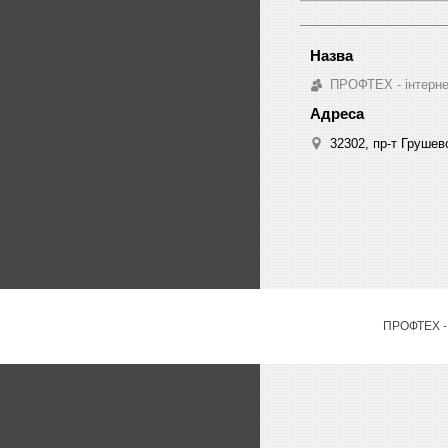
ПРОФТЕХ - інтернет
32302, пр-т Грушев