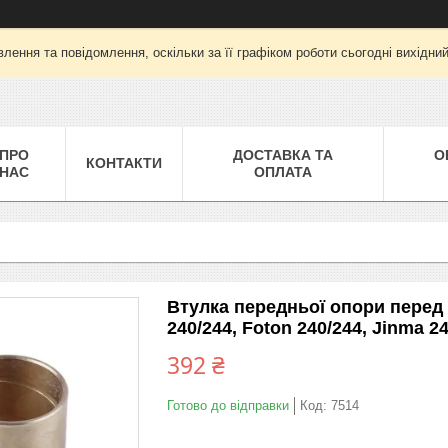
лення та повідомлення, оскільки за її графіком роботи сьогодні вихідни
ПРО
ДОСТАВКА ТА
О
КОНТАКТИ
НАС
ОПЛАТА
Втулка передньої опори перед
240/244, Foton 240/244, Jinma 2
392 ₴
Готово до відправки
Код:
7514