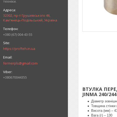
техніки.
32302, пр-т Грушевського 46,
Кам'янець-Подільський, Україна
+380 (67) 004-43-55
https://profteh.in.ua
fermerpls@gmail.com
+380670044355
ВТУЛКА ПЕРЕ
JINMA 240/244
Діаметр зовнішні
Товщина стінки 
Висота (мм) – 4
Вага (г) – 130