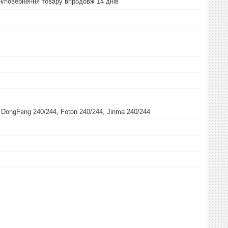
ін/повернення товару впродовж 14 днів
 DongFeng 240/244, Foton 240/244, Jinma 240/244