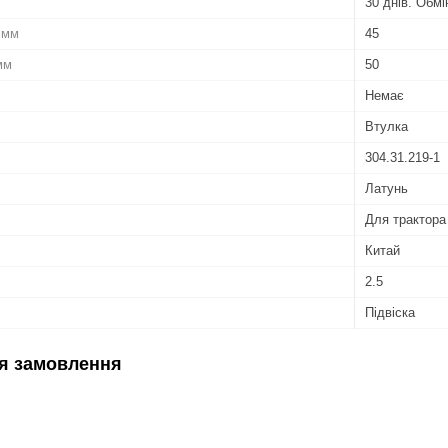
30 днів. Обм
 мм
45
мм
50
Немає
Втулка
304.31.219-1
Латунь
Для трактора
Китай
2.5
Підвіска
я замовлення