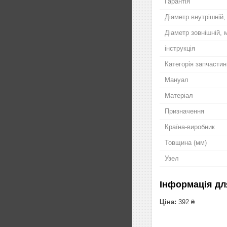
Гарантія
Діаметр внутрішній,
Діаметр зовнішній, 
інструкція
Категорія запчастин
Мануал
Матеріал
Призначення
Країна-виробник
Товщина (мм)
Узел
Інформація дл
Ціна:
392 ₴