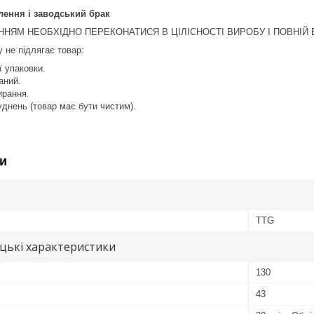
лення і заводський брак
НЯМ НЕОБХІДНО ПЕРЕКОНАТИСЯ В ЦІЛІСНОСТІ ВИРОБУ І ПОВНІЙ В
 не підлягає товар:
ї упаковки.
аний.
ирання.
уднень (товар має бути чистим).
и
TTG
цькі характеристики
130
43