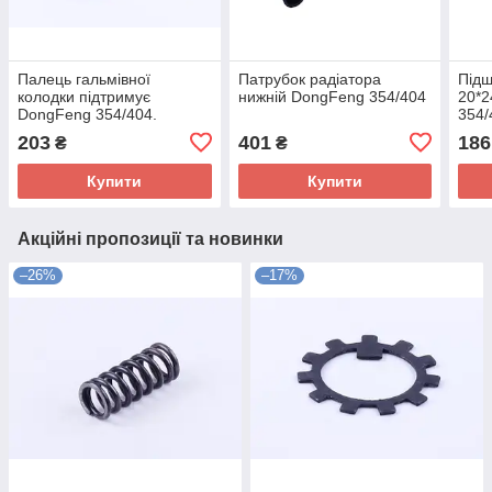
Палець гальмівної
Патрубок радіатора
Підш
колодки підтримує
нижній DongFeng 354/404
20*2
DongFeng 354/404.
354/
203
401
186
₴
₴
Купити
Купити
Акційні пропозиції та новинки
–26%
–17%