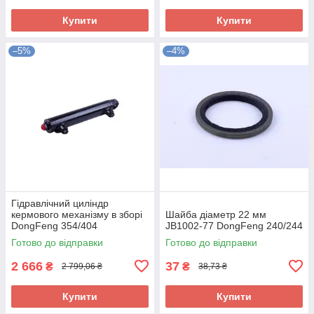
Купити
Купити
–5%
–4%
Гідравлічний циліндр
кермового механізму в зборі
Шайба діаметр 22 мм
DongFeng 354/404
JB1002-77 DongFeng 240/244
Готово до відправки
Готово до відправки
2 666
37
₴
₴
2 799,06 ₴
38,73 ₴
Купити
Купити