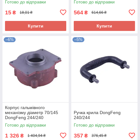
Готово до відправки
Готово до відправки
15
564
₴
₴
18,01 ₴
614,66 ₴
Купити
Купити
–6%
–5%
Корпус гальмівного
механізму діаметр 70/145
Ручка крила DongFeng
DongFeng 244/240
240/244
Готово до відправки
Готово до відправки
1 326
357
₴
₴
1 404,94 ₴
376,45 ₴