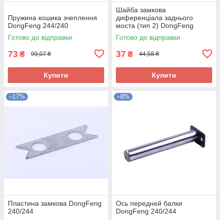
Шайба замкова
Пружина кошика зчеплення
диференціала заднього
DongFeng 244/240
моста (тип 2) DongFeng
240/244
Готово до відправки
Готово до відправки
73
37
₴
₴
99,07 ₴
44,58 ₴
Купити
Купити
–17%
–8%
Пластина замкова DongFeng
Ось передней балки
240/244
DongFeng 240/244