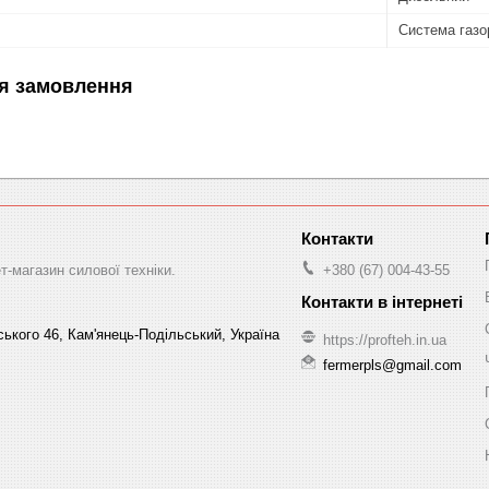
Система газо
я замовлення
-магазин силової техніки.
+380 (67) 004-43-55
ського 46, Кам'янець-Подільський, Україна
https://profteh.in.ua
fermerpls@gmail.com