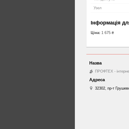
Узел
Інформація дл
Ціна:
1 675 ₴
ПРОФТЕХ - інтернет
32302, пр-т Грушев