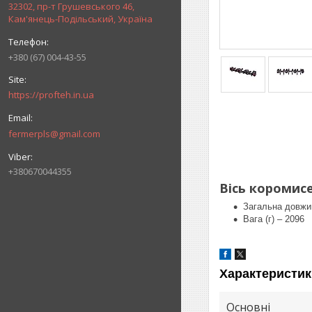
32302, пр-т Грушевського 46,
Кам'янець-Подільський, Україна
+380 (67) 004-43-55
https://profteh.in.ua
fermerpls@gmail.com
+380670044355
Вісь коромисе
Загальна довжин
Вага (г) – 2096
Характеристик
Основні