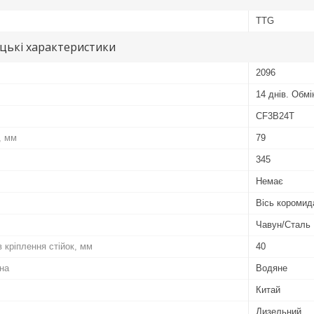
TTG
цькі характеристики
2096
14 днів. Обм
CF3B24T
, мм
79
345
Немає
Вісь коромида
Чавун/Сталь
 кріплення стійок, мм
40
на
Водяне
Китай
Дизельний