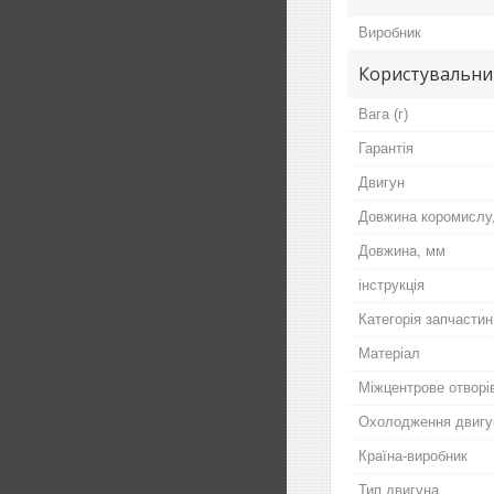
Виробник
Користувальни
Вага (г)
Гарантія
Двигун
Довжина коромислу
Довжина, мм
інструкція
Категорія запчастин
Матеріал
Міжцентрове отворів
Охолодження двигу
Країна-виробник
Тип двигуна