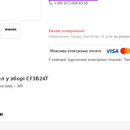
+380 (67) 004-43-55
повернення товару протягом 14 днів
за раху
У компанії підключені електронні платежі. Те
л у зборі СF3B24T
а (мм) – 345
и