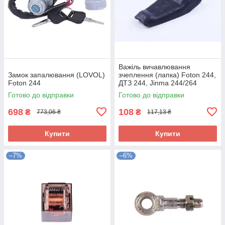
Важіль вичавлювання
Замок запалювання (LOVOL)
зчеплення (лапка) Foton 244,
Foton 244
ДТЗ 244, Jinma 244/264
Готово до відправки
Готово до відправки
698
108
₴
₴
773,06 ₴
117,13 ₴
Купити
Купити
–7%
–6%