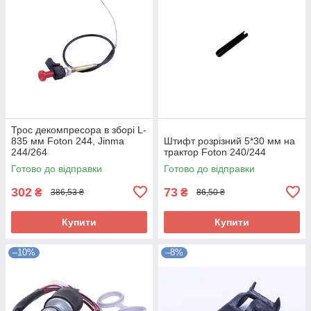
Трос декомпресора в зборі L-
835 мм Foton 244, Jinma
Штифт розрізний 5*30 мм на
244/264
трактор Foton 240/244
Готово до відправки
Готово до відправки
302
73
₴
₴
386,53 ₴
86,50 ₴
Купити
Купити
–10%
–8%