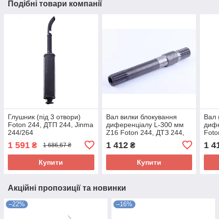
Подібні товари компанії
Глушник (під 3 отвори)
Вал вилки блокування
Вал 
Foton 244, ДТП 244, Jinma
диференціалу L-300 мм
дифе
244/264
Z16 Foton 244, ДТЗ 244,
Foto
Jinma 244/264
244/
1 591
1 412
1 4
₴
₴
1 686,67 ₴
Купити
Купити
Акційні пропозиції та новинки
–22%
–16%