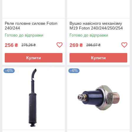
Реле головне силове Foton
Вушко навісного механізму
240/244
М19 Foton 240/244/250/254
Готово до відправки
Готово до відправки
256
269
₴
₴
275,26 ₴
286,07 ₴
Купити
Купити
–6%
–6%