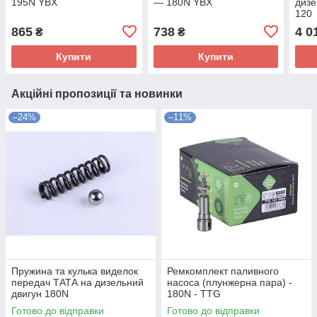
195N YBX
— 180N YBX
дизе
120
865
738
4 0
₴
₴
Купити
Купити
Акційні пропозиції та новинки
–24%
–11%
Пружина та кулька виделок
Ремкомплект паливного
передач ТАТА на дизельний
насоса (плунжерна пара) -
двигун 180N
180N - TTG
Готово до відправки
Готово до відправки