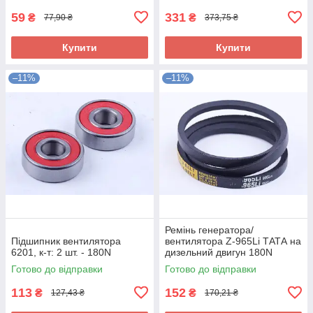
59
331
₴
₴
77,90 ₴
373,75 ₴
Купити
Купити
–11%
–11%
Ремінь генератора/
Підшипник вентилятора
вентилятора Z-965Li ТАТА на
6201, к-т: 2 шт. - 180N
дизельний двигун 180N
Готово до відправки
Готово до відправки
113
152
₴
₴
127,43 ₴
170,21 ₴