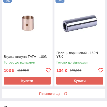
–9%
–8%
Палець поршневий - 180N
Втулка шатуна ТАТА - 180N
YBX
Готово до відправки
Готово до відправки
103
134
₴
₴
113,03 ₴
145,90 ₴
Купити
Купити
Показати ще