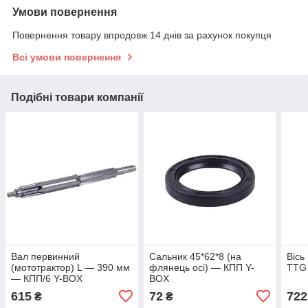
Умови повернення
Повернення товару впродовж 14 днів за рахунок покупця
Всі умови повернення
Подібні товари компанії
Вал первинний
Сальник 45*62*8 (на
Вісь
(мототрактор) L — 390 мм
флянець осі) — КПП Y-
TTG 
— КПП/6 Y-BOX
BOX
615
72
722
₴
₴