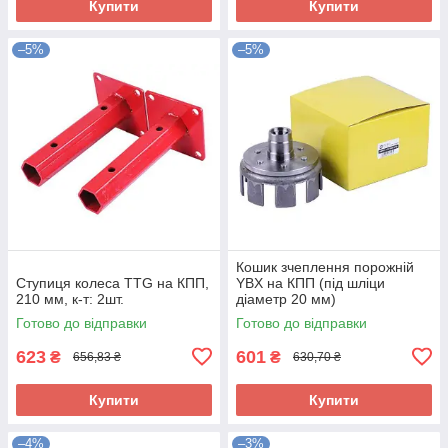
Купити
Купити
–5%
–5%
Кошик зчеплення порожній
Ступиця колеса TTG на КПП,
YBX на КПП (під шліци
210 мм, к-т: 2шт.
діаметр 20 мм)
Готово до відправки
Готово до відправки
623
601
₴
₴
656,83 ₴
630,70 ₴
Купити
Купити
–4%
–3%