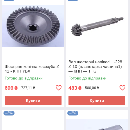
Вал шестерні напівосі L-228
Шестірня конічна косозуба Z-
Z-10 (планетарка частина1)
41 - КПП YBX
— КПП — TTG
Готово до відправки
Готово до відправки
696
483
₴
₴
727,11 ₴
500,06 ₴
Купити
Купити
–3%
–2%