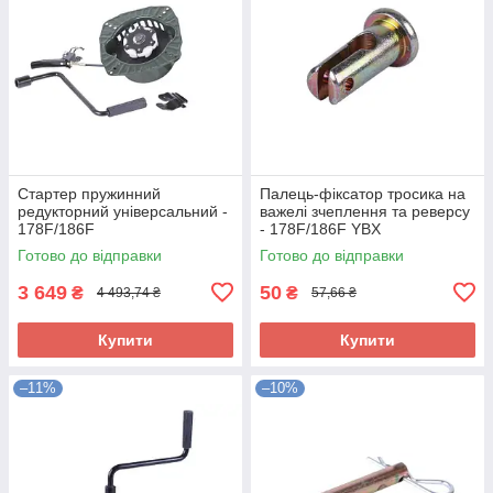
Стартер пружинний
Палець-фіксатор тросика на
редукторний універсальний -
важелі зчеплення та реверсу
178F/186F
- 178F/186F YBX
Готово до відправки
Готово до відправки
3 649
50
₴
₴
4 493,74 ₴
57,66 ₴
Купити
Купити
–11%
–10%