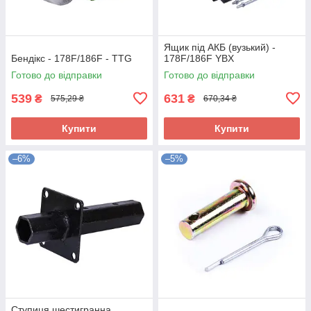
Ящик під АКБ (вузький) -
Бендікс - 178F/186F - TTG
178F/186F YBX
Готово до відправки
Готово до відправки
539
631
₴
₴
575,29 ₴
670,34 ₴
Купити
Купити
–6%
–5%
Ступиця шестигранна