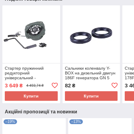
Стартер пружинний
Сальники коленвалу Y-
Стар
редукторний
BOX на дизельний двигун
унів
універсальний -
186F генератора GN 5
178
178F/186F
KW, 35*50*8, к-т 2 шт.
3 649
82
3 4
₴
₴
4 493,74 ₴
Купити
Купити
Акційні пропозиції та новинки
–19%
–13%