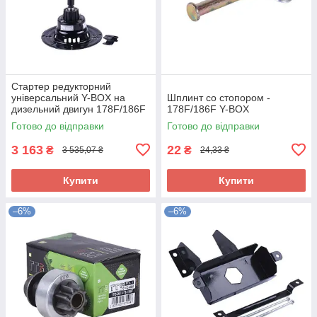
Стартер редукторний
універсальний Y-BOX на
Шплинт со стопором -
дизельний двигун 178F/186F
178F/186F Y-BOX
Готово до відправки
Готово до відправки
3 163
22
₴
₴
3 535,07 ₴
24,33 ₴
Купити
Купити
–6%
–6%