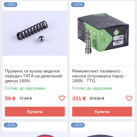
–24%
–11%
Пружина та кулька виделок
Ремкомплект паливного
передач ТАТА на дизельний
насоса (плунжерна пара) -
двигун 180N
180N - TTG
Готово до відправки
Готово до відправки
59
331
₴
₴
77,94 ₴
373,92 ₴
Купити
Купити
–11%
–11%