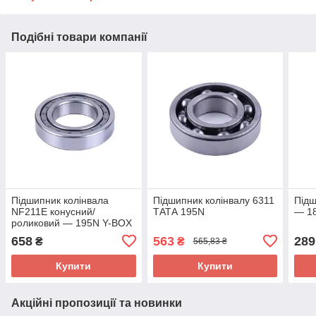
Подібні товари компанії
Підшипник колінвала
Підшипник колінвалу 6311
Підш
NF211E конусний/
ТАТА 195N
— 1
роликовий — 195N Y-BOX
658
563
289
₴
₴
565,83 ₴
Купити
Купити
Акційні пропозиції та новинки