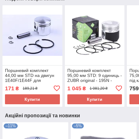
Поршневий комплект
Поршневий комплект
Пор
44,00 мм STD на двигун
95,00 мм STD: 9 одиниць -
75,0
1Е40F/1E44F для
ZUBR original - 195N -
під 
мотокультиватора,
TTG
175N
171
1 045
759
₴
₴
189,21 ₴
1 081,20 ₴
комплект: 6 одиниць
Купити
Купити
Акційні пропозиції та новинки
–11%
–5%