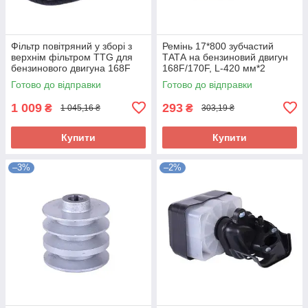
Фільтр повітряний у зборі з
Ремінь 17*800 зубчастий
верхнім фільтром TTG для
ТАТА на бензиновий двигун
бензинового двигуна 168F
168F/170F, L-420 мм*2
Готово до відправки
Готово до відправки
1 009
293
₴
₴
1 045,16 ₴
303,19 ₴
Купити
Купити
–3%
–2%