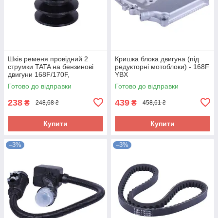
Шків ременя провідний 2
Кришка блока двигуна (під
струмки TATA на бензинові
редукторні мотоблоки) - 168F
двигуни 168F/170F,
YBX
посадковий діаметр 20 мм
Готово до відправки
Готово до відправки
238
439
₴
₴
248,68 ₴
458,61 ₴
Купити
Купити
–3%
–3%