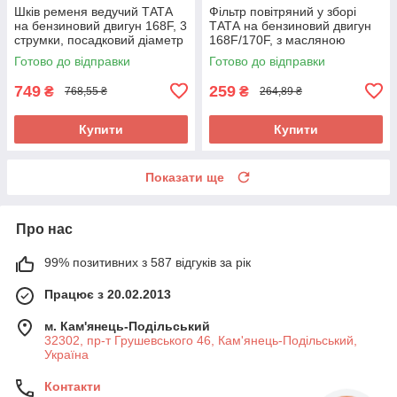
Шків ременя ведучий ТАТА
Фільтр повітряний у зборі
на бензиновий двигун 168F, 3
ТАТА на бензиновий двигун
струмки, посадковий діаметр
168F/170F, з масляною
19 мм
ванною
Готово до відправки
Готово до відправки
749
259
₴
₴
768,55 ₴
264,89 ₴
Купити
Купити
Показати ще
Про нас
99% позитивних з 587 відгуків за рік
Працює з 20.02.2013
м. Кам'янець-Подільський
32302, пр-т Грушевського 46, Кам'янець-Подільський,
Україна
Контакти