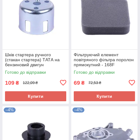
Шків стартера ручного
Фільтруючий елемент
(стакан стартера) ТАТА на
повітряного фільтра поролон
бензиновий двигун
прямокутний - 168F
168F/170F
Готово до відправки
Готово до відправки
109
69
₴
₴
122,09 ₴
72,53 ₴
Купити
Купити
–4%
–4%