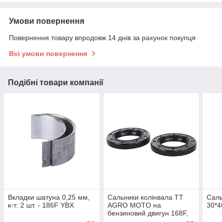
Умови повернення
Повернення товару впродовж 14 днів за рахунок покупця
Всі умови повернення
Подібні товари компанії
Вкладки шатуна 0,25 мм,
Сальники колінвала TT
Саль
к-т: 2 шт. - 186F YBX
AGRO MOTO на
30*4
бензиновий двигун 168F,
к-т: 2 шт., 25*41,25*6