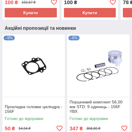
100
100
78
₴
₴
102,67 ₴
Купити
Купити
Акційні пропозиції та новинки
–9%
–6%
Поршневий комплект 56,00
Прокладка головки циліндра -
мм STD: 9 одиниць - 156F
156F
YBX
Готово до відправки
Готово до відправки
50
347
₴
₴
54,94 ₴
368,80 ₴