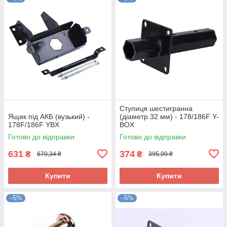
Ступиця шестигранна
Ящик під АКБ (вузький) -
(діаметр 32 мм) - 178/186F Y-
178F/186F YBX
BOX
Готово до відправки
Готово до відправки
631
374
₴
₴
670,34 ₴
395,99 ₴
Купити
Купити
–5%
–5%