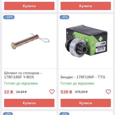
Купити
Купити
–10%
–6%
Шплинт со стопором -
178F/186F Y-BOX
Бендікс - 178F/186F - TTG
Готово до відправки
Готово до відправки
22
539
₴
₴
24,33 ₴
575,29 ₴
Купити
Купити
–6%
–6%