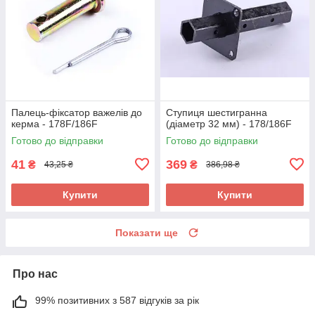
Палець-фіксатор важелів до
Ступиця шестигранна
керма - 178F/186F
(діаметр 32 мм) - 178/186F
Готово до відправки
Готово до відправки
41
369
₴
₴
43,25 ₴
386,98 ₴
Купити
Купити
Показати ще
Про нас
99% позитивних з 587 відгуків за рік