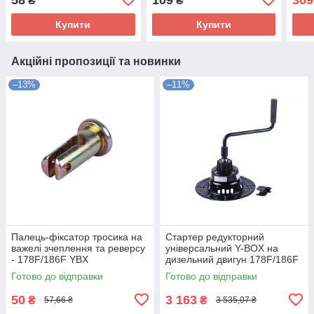
₴
₴
Купити
Купити
Акційні пропозиції та новинки
–13%
–11%
Палець-фіксатор тросика на
Стартер редукторний
важелі зчеплення та реверсу
універсальний Y-BOX на
- 178F/186F YBX
дизельний двигун 178F/186F
Готово до відправки
Готово до відправки
50
3 163
₴
₴
57,66 ₴
3 535,07 ₴