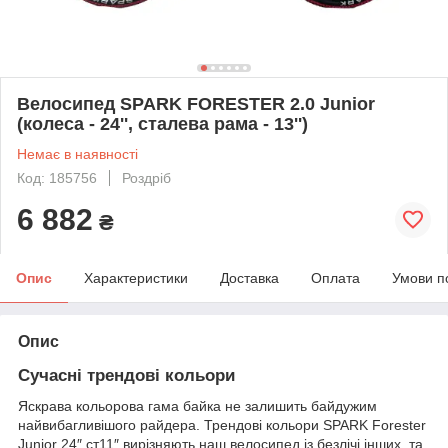
Велосипед SPARK FORESTER 2.0 Junior
(колеса - 24'', сталева рама - 13'')
Немає в наявності
Код: 185756
Роздріб
6 882
₴
Опис
Характеристики
Доставка
Оплата
Умови п
Опис
Сучасні трендові кольори
Яскрава кольорова гама байка не залишить байдужим
найвибагливішого райдера. Трендові кольори SPARK Forester
Junior 24″ ст11″ вирізняють наш велосипед із безлічі інших, та