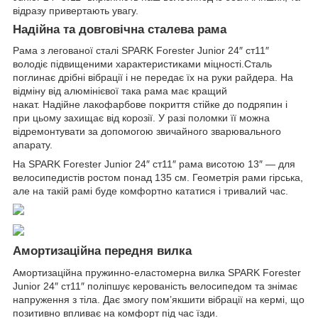
відразу привертають увагу.
Надійна та довговічна сталева рама
Рама з легованої сталі SPARK Forester Junior 24″ ст11″
володіє підвищеними характеристиками міцності.Сталь
поглинає дрібні вібрації і не передає їх на руки райдера. На
відміну від алюмінієвої така рама має кращий
накат. Надійне лакофарбове покриття стійке до подряпин і
при цьому захищає від корозії. У разі поломки її можна
відремонтувати за допомогою звичайного зварювального
апарату.
На SPARK Forester Junior 24″ ст11″ рама висотою 13″ — для
велосипедистів ростом понад 135 см. Геометрія рами гірська,
але на такій рамі буде комфортно кататися і тривалий час.
Амортизаційна передня вилка
Амортизаційна пружинно-еластомерна вилка SPARK Forester
Junior 24″ ст11″ поліпшує керованість велосипедом та знімає
напруження з тіла. Дає змогу пом’якшити вібрації на кермі, що
позитивно впливає на комфорт під час їзди.