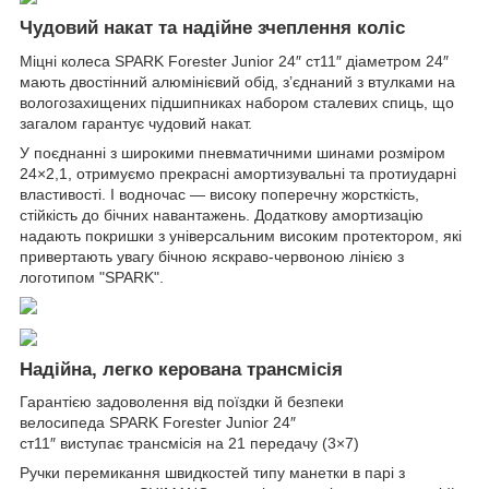
Чудовий накат та надійне зчеплення коліс
Міцні колеса SPARK Forester Junior 24″ ст11″ діаметром 24″
мають двостінний алюмінієвий обід, з’єднаний з втулками на
вологозахищених підшипниках набором сталевих спиць, що
загалом гарантує чудовий накат.
У поєднанні з широкими пневматичними шинами розміром
24×2,1, отримуємо прекрасні амортизувальні та протиударні
властивості. І водночас — високу поперечну жорсткість,
стійкість до бічних навантажень. Додаткову амортизацію
надають покришки з універсальним високим протектором, які
привертають увагу бічною яскраво-червоною лінією з
логотипом "SPARK".
Надійна, легко керована трансмісія
Гарантією задоволення від поїздки й безпеки
велосипеда SPARK Forester Junior 24″
ст11″ виступає трансмісія на 21 передачу (3×7)
Ручки перемикання швидкостей типу манетки в парі з