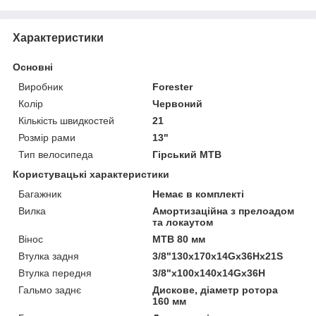
Характеристики
Основні
Виробник
Forester
Колір
Червоний
Кількість швидкостей
21
Розмір рами
13"
Тип велосипеда
Гірський MTB
Користувацькі характеристики
Багажник
Немає в комплекті
Вилка
Амортизаційна з прелоадом
та локаутом
Вінос
МТВ 80 мм
Втулка задня
3/8"130х170х14Gх36Hх21S
Втулка передня
3/8"х100х140х14Gх36H
Гальмо заднє
Дискове, діаметр ротора
160 мм