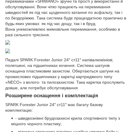
перемикачами «SHIMANO» зручні та прості у використанні й
обслуговуванні. Вони чітко працюють на перемикання
швидкостей як під час щоденного катання по асфальту, так і
по бездоріжжю. Така система буде працездатною практично в
будь-яких умовах: як під час дощу, так і в бруд.
Вона унеможливлює мимовільне перемикання, особливо в
разі сильного трясіння.
Педалі SPARK Forester Junior 24″ ст11″ напівалюмінієві,
полегшені, на підшипниках кочення. Система шатунів
оснащена пластиковим захистом. Обертаються шатуни на
промислових підшипниках у каретці картриджного типу
«NECO» з волого- та пилозахистом. Така каретка прослужить
довше, але потребує обслуговування.
Розширене оснащення і комплектація
SPARK Forester Junior 24″ ст11″ має багату базову
комплектацію:
- швидкознімні брудозахисні крила спортивного типу з
міцного чорного пластику;
- відкидна стоянкова підніжка надійно утримує байк у