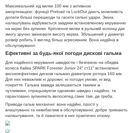
Максимальний хід вилки 100 мм з активною
амортизацією: функції Preload та LockOut дають можливість
долати більші перешкоди та гасити сильні удари. Зміна
налаштувань відбувається завдяки встановленому керуванню
на кермі без зупинки. Кріплення вилки в рульовій колонці дає
змогу зручно змінювати висоту керма. Збільшений у діаметрі
розмір робить її вигляд більш агресивним. Вона надійна в
обслуговуванні.
Ефективні за будь-якої погоди дискові гальма
Для надійного керування швидкістю і безпекою на обидва
колеса байка SPARK Forester Junior 24″ ст11″ встановлені
високоефективні дискові гальмаз діаметром ротора 160 мм.
Для них неважливі ні дорожні, ні погодні умови, ні вид
покриття. Гальма завжди залишаються такими ж
чутливими, спрацьовуючи однаково швидко і надійно, та
гарантовано зупиняють велосипед саме там, де треба.
Приводи гальм механічні: вони надійні, прості у
влаштуванні та невибагливі в обслуговуванні; добре тримають
налаштування, та й ламатися в них практично нічому.