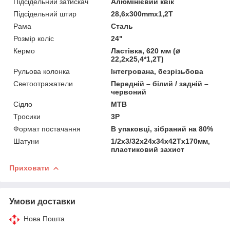
Підсідельний затискач
Алюмінієвий квік
Підсідельний штир
28,6х300mmх1,2T
Рама
Сталь
Розмір коліс
24"
Кермо
Ластівка, 620 мм (⌀
22,2х25,4*1,2Т)
Рульова колонка
Інтегрована, безрізьбова
Светоотражатели
Передній – білий / задній –
червоний
Сідло
MTB
Тросики
3Р
Формат постачання
В упаковці, зібраний на 80%
Шатуни
1/2х3/32х24х34х42Tх170мм,
пластиковий захист
Приховати
Умови доставки
Нова Пошта