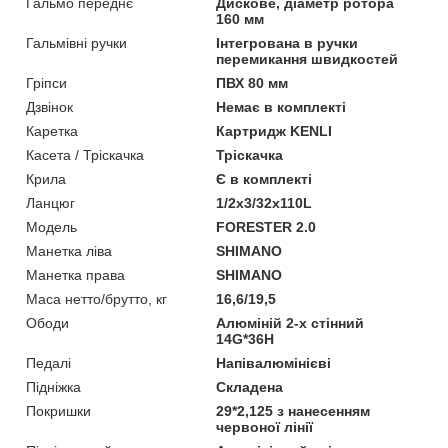
Гальмо переднє
Дискове, діаметр ротора
160 мм
Гальмівні ручки
Інтегрована в ручки
перемикання швидкостей
Гріпси
ПВХ 80 мм
Дзвінок
Немає в комплекті
Каретка
Картридж KENLI
Касета / Тріскачка
Тріскачка
Крила
Є в комплекті
Ланцюг
1/2х3/32х110L
Мoдель
FORESTER 2.0
Манетка ліва
SHIMANO
Манетка права
SHIMANO
Маса нетто/брутто, кг
16,6/19,5
Ободи
Алюміній 2-х стінний
14G*36H
Педалі
Напівалюмінієві
Підніжка
Складена
Покришки
29*2,125 з нанесенням
червоної лінії