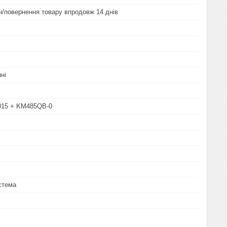
ін/повернення товару впродовж 14 днів
ні
15 + KM485QB-0
стема