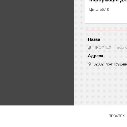
Ціна:
567 ₴
ПРОФТЕХ - інтернет
32302, пр-т Грушев