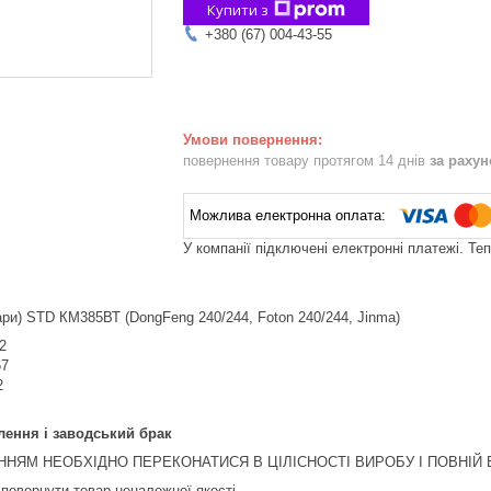
Купити з
+380 (67) 004-43-55
повернення товару протягом 14 днів
за раху
У компанії підключені електронні платежі. Те
пари) STD КМ385ВТ (DongFeng 240/244, Foton 240/244, Jinma)
2
67
2
лення і заводський брак
НЯМ НЕОБХІДНО ПЕРЕКОНАТИСЯ В ЦІЛІСНОСТІ ВИРОБУ І ПОВНІЙ В
повернути товар неналежної якості.