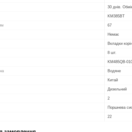
30 днів. Обм
KM385BT
мм
67
Немає
Вкладки корін
8 шт.
KM485QB-010
на
Водяне
Китай
Дизельний
2
Поршнева си
22
я замовлення