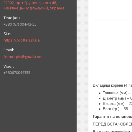
32302, пр-т Грушевського 46,
Кам'янець-Подільський, Україна
+380 (67) 004-43-55
https://profteh.in.ua
fermerpls@gmail.com
+380670044355
Вкладиші корінні (4 
Товщина (мм) – 
Діаметр (мм) – 
Висота (мм) – 2
Вага (гр.) – 58
Гарантія на встанов
ПЕРЕД ВСТАНОВЛЕН
Ви маєте можливість 