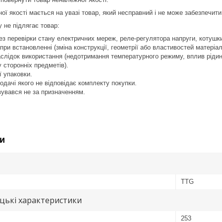
ої якості мається на увазі товар, який несправний і не може забезпечит
 не підлягає товар:
з перевірки стану електричних мереж, реле-регулято­ра напруги, котуш
ри встановленні (зміна конструкції, геометрії або властивостей матеріал
лідок використання (недотримання температурного режиму, вплив рідин
 сторонніх предметів).
ї упаковки.
одачі якого не відповідає комплекту покупки.
вувався не за призначенням.
и
TTG
цькі характеристики
253