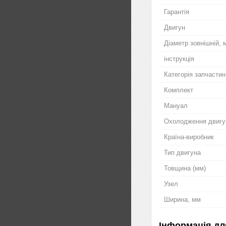
Гарантія
Двигун
Діаметр зовнішній, 
інструкція
Категорія запчастин
Комплект
Мануал
Охолодження двигу
Країна-виробник
Тип двигуна
Товщина (мм)
Узел
Ширина, мм
Інформація дл