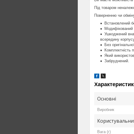
Під товаром неналежн
Поверненню чи обміну
Встановлений бе
Модифікований п
Ушкоджений внас
всередину корпусу
Без оригінально
Комплектність п
Який використо
Забруднений.
Характеристик
Основні
Виробник
Користувальни
Вага (г)