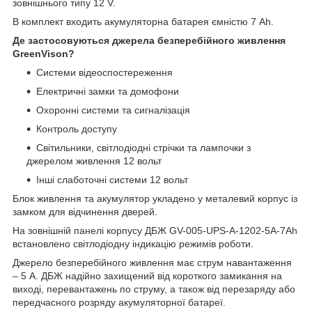
зовнішнього типу 12 V.
В комплект входить акумуляторна батарея ємністю 7 Ah.
Де застосовуються джерела безперебійного живлення
GreenVison?
Системи відеоспостереження
Електричні замки та домофони
Охоронні системи та сигналізація
Контроль доступу
Світильники, світлодіодні стрічки та лампочки з
джерелом живлення 12 вольт
Інші слаботочні системи 12 вольт
Блок живлення та акумулятор укладено у металевий корпус із
замком для відчинення дверей.
На зовнішній панелі корпусу ДБЖ GV-005-UPS-A-1202-5A-7Ah
встановлено світлодіодну індикацію режимів роботи.
Джерело безперебійного живлення має струм навантаження
– 5 А. ДБЖ надійно захищений від короткого замикання на
виході, перевантажень по струму, а також від перезаряду або
передчасного розряду акумуляторної батареї.