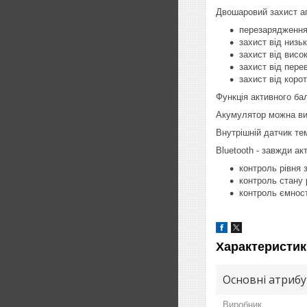
Двошаровий захист ап
перезарядженн
захист від низь
захист від висо
захист від пер
захист від коро
Функція активного ба
Акумулятор можна вик
Внутрішній датчик те
Bluetooth - завжди а
контроль рівня
контроль стану 
контроль ємнос
Характеристик
Основні атриб
Виробник