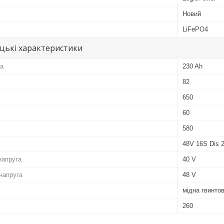
Новий
LiFePO4
цькі характеристики
ра
230 Ah
82
650
60
580
48V 16S Dis 
напруга
40 V
напруга
48 V
мідна гвинто
260