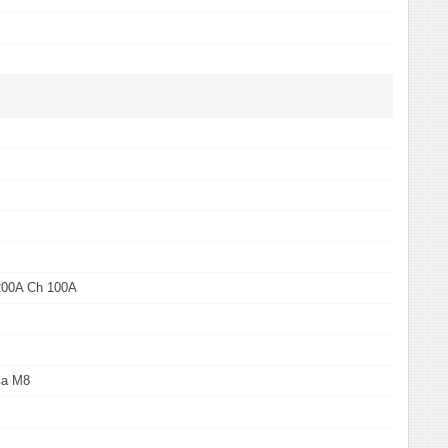
200A Ch 100A
ва М8