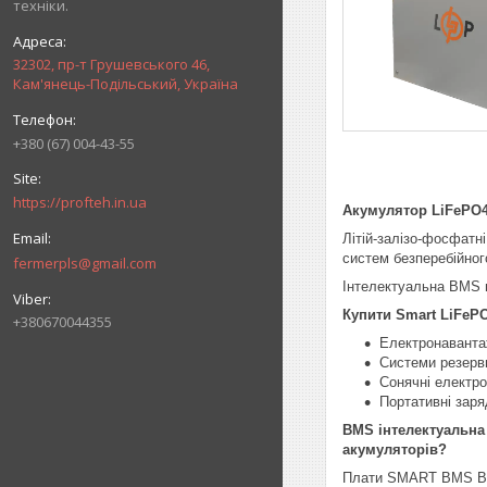
техніки.
32302, пр-т Грушевського 46,
Кам'янець-Подільський, Україна
+380 (67) 004-43-55
https://profteh.in.ua
Акумулятор LiFePO
Літій-залізо-фосфатн
систем безперебійног
fermerpls@gmail.com
Інтелектуальна BMS п
Купити Smart LiFePO
+380670044355
Електронавантаж
Системи резервн
Сонячні електро
Портативні заря
BMS інтелектуальна 
акумуляторів?
Плати SMART BMS Blue