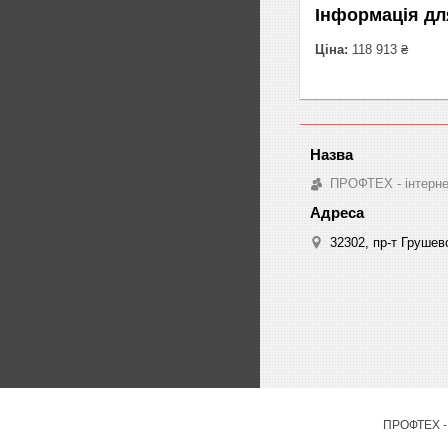
Інформація дл
Ціна:
118 913 ₴
ПРОФТЕХ - інтернет
32302, пр-т Грушев