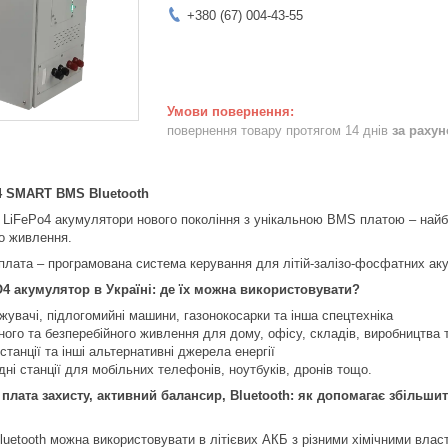
+380 (67) 004-43-55
повернення товару протягом 14 днів
за раху
4 SMART BMS Bluetooth
і LiFePo4 акумулятори нового покоління з унікальною BMS платою – най
о живлення.
лата – програмована система керування для літій-залізо-фосфатних аку
4 акумулятор в Україні: де їх можна використовувати?
увачі, підлогомийні машини, газонокосарки та інша спецтехніка
ого та безперебійного живлення для дому, офісу, складів, виробництва т
станції та інші альтернативні джерела енергії
дні станції для мобільних телефонів, ноутбуків, дронів тощо.
плата захисту, активний балансир, Bluetooth: як допомагає збільши
tooth можна використовувати в літієвих АКБ з різними хімічними властив