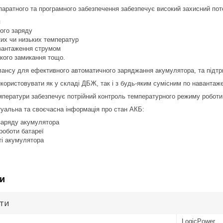
аратного та програмного забезпечення забезпечує високий захисний поте
я
кого заряду
ких чи низьких температур
евантаження струмом
ткого замикання тощо.
лансу для ефективного автоматичного заряджання акумулятора, та підтр
ористовувати як у складі ДБЖ, так і з будь-яким сумісним по наванта
мператури забезпечує потрійний контроль температурного режиму роботи
ктуальна та своєчасна інформація про стан АКБ:
 заряду акумулятора
роботи батареї
ті акумулятора
и
ути
LogicPower