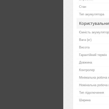
Стан
Тип акумулятора
Користувальни
Ємність акумулято
Вага (кг)
Висота
Гарантійний термін
Довжина
Контролер
Мінімальна робоча 
Номінальна робоча 
Тип підключення
Ширина