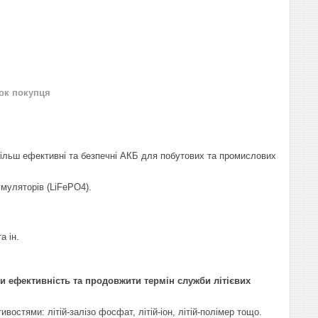
нок покупця
більш ефективні та безпечні АКБ для побутових та промислових
муляторів (LiFePO4).
а ін.
ти ефективність та продовжити термін служби літієвих
остями: літій-залізо фосфат, літій-іон, літій-полімер тощо.